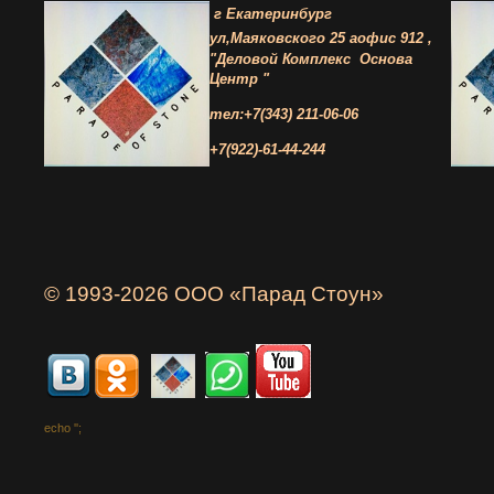
г Екатеринбург
ул,Маяковского 25 а
офис 912 ,
"Деловой Комплекс
Основа
Центр "
тел:+7(343) 211-06-06
+7(922)-61-44-244
© 1993-2026 ООО «Парад Стоун»
echo '
';