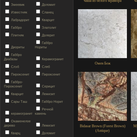
чаша из белого мрамора
ч
Змеевик
Доломит
Известняк
Сланец
Лабрадорит
Кварцит
Габбро
Златолит
Плитняк
Долерит
Габбро
Диориты
Нориты
Габбро
Диабазы
Керамогранит
Омeн Беж
Слэб
Сляб
Пироксенит
Пироксенит
Габбро-
Пироксенит
Серицит
Кварцит
Лемизит
Сары Таш
Габбро Норит
Речной
керамогранит
камень
Окаменелое
дерево
Лемизит
Bidasar Brown (Forest Brown)
М
(Antique)
Кварц
Доломит