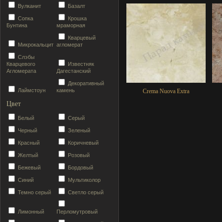
Вулканит
Базалт
Сопка
Крошка
Бунтина
мраморная
Кварцевый
Микрокальцит
агломерат
Слэбы
Кварцевого
Известняк
Агломерата
Дагестанский
Декоративный
Лаймстоун
камень
Crema Nuova Extra
Цвет
Белый
Серый
Черный
Зеленый
Красный
Коричневый
Желтый
Розовый
Бежевый
Бордовый
Синий
Мультиколор
Темно серый
Светло серый
Лимонный
Перломутровый