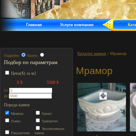
Главная
Услуги компании
Кат
Каталог камня
Мрамор
/
Подробно
Кратко
Подбор по параметрам
Мрамор
Цена($) за м2
0 $
5500 $
От
До
Порода камня
Мрамор
Гранит
Оникс
Травертин
Эксклюзивные
Ракушечник
камни