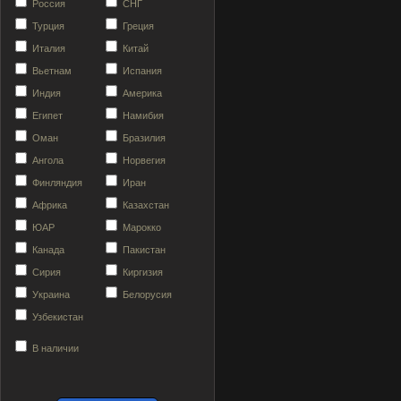
Россия
СНГ
Турция
Греция
Италия
Китай
Вьетнам
Испания
Индия
Америка
Египет
Намибия
Оман
Бразилия
Ангола
Норвегия
Финляндия
Иран
Африка
Казахстан
ЮАР
Марокко
Канада
Пакистан
Сирия
Киргизия
Украина
Белорусия
Узбекистан
В наличии