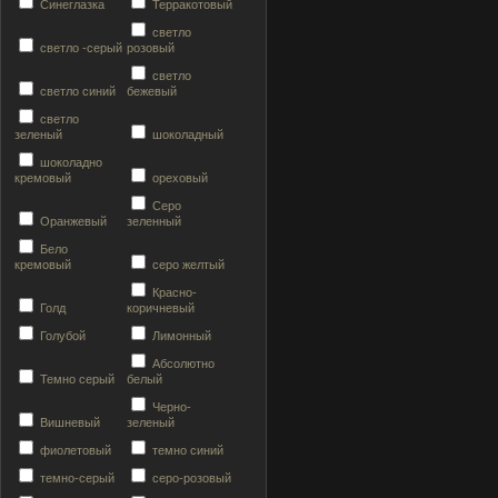
Синеглазка
Терракотовый
светло
светло -серый
розовый
светло
светло синий
бежевый
светло
зеленый
шоколадный
шоколадно
кремовый
ореховый
Серо
Оранжевый
зеленный
Бело
кремовый
серо желтый
Красно-
Голд
коричневый
Голубой
Лимонный
Абсолютно
Темно серый
белый
Черно-
Вишневый
зеленый
фиолетовый
темно синий
темно-серый
серо-розовый