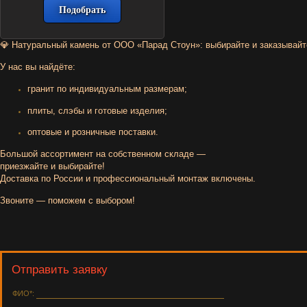
💎
Натуральный
камень
от
ООО
«Парад
Стоун»
:
выбирайте
и
заказывайт
У
нас
вы
найдёте:
гранит
по
индивидуальным
размерам;
плиты,
слэбы
и
готовые
изделия;
оптовые
и
розничные
поставки.
Большой
ассортимент
на
собственном
складе
—
приезжайте
и
выбирайте!
Доставка
по
России
и
профессиональный
монтаж
включены.
Звоните
— поможем
с
выбором!
Отправить заявку
ФИО*: