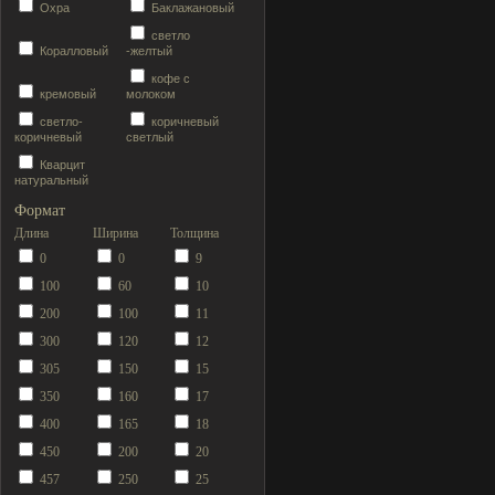
Охра
Баклажановый
светло
Коралловый
-желтый
кофе с
кремовый
молоком
светло-
коричневый
коричневый
светлый
Кварцит
натуральный
Формат
Длина
Ширина
Толщина
0
0
9
100
60
10
200
100
11
300
120
12
305
150
15
350
160
17
400
165
18
450
200
20
457
250
25