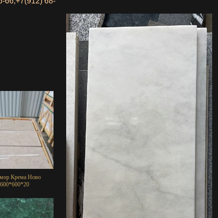
6-66
;
+7(912) 68-
мор Крема Ново
600*600*20