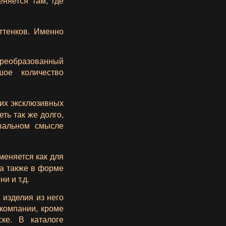
няется там, где
ттенков. Именно
преобразованный
шое количество
их эксклюзивных
ть так же долго,
вальном смысле
еняется как для
 а также в форме
и и т.д.
изделия из него
компании, кроме
ске. В каталоге