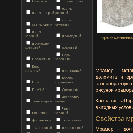
Синеглазка
Терракотовый
светло
светло -серый
розовый
светло
светло синий
бежевый
светло
зеленый
шоколадный
Мрамор Каспийский 
шоколадно
кремовый
ореховый
Серо
Оранжевый
зеленный
Бело
Мрамор – метам
кремовый
серо желтый
доломита и ор
Красно-
Голд
коричневый
разнообразную п
рисунок мрамора
Голубой
Лимонный
Абсолютно
Компания «Пар
Темно серый
белый
выгодных услови
Черно-
Вишневый
зеленый
Свойства мр
фиолетовый
темно синий
темно-серый
серо-розовый
Мрамор – долг