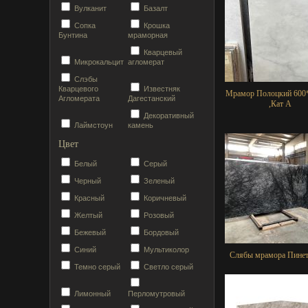
Вулканит
Базалт
Сопка
Крошка
Бунтина
мраморная
Кварцевый
Микрокальцит
агломерат
Слэбы
Кварцевого
Известняк
Мрамор Полоцкий 600
Агломерата
Дагестанский
,Кат А
Декоративный
Лаймстоун
камень
Цвет
Белый
Серый
Черный
Зеленый
Красный
Коричневый
Желтый
Розовый
Бежевый
Бордовый
Синий
Мультиколор
Слябы мрамора Пинет
Темно серый
Светло серый
Лимонный
Перломутровый