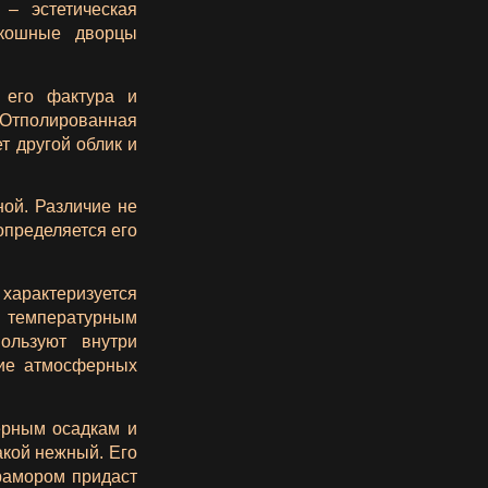
– эстетическая
скошные дворцы
 его фактура и
 Отполированная
т другой облик и
ной. Различие не
определяется его
арактеризуется
 температурным
ользуют внутри
вие атмосферных
ерным осадкам и
такой нежный. Его
рамором придаст