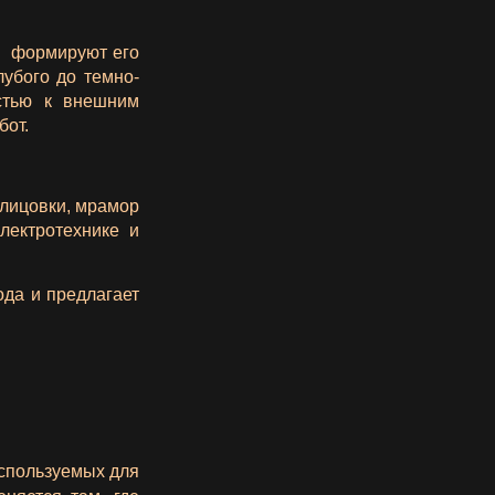
и формируют его
лубого до темно-
остью к внешним
бот.
лицовки, мрамор
лектротехнике и
ода и предлагает
используемых для