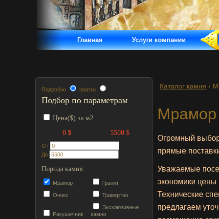
Главная
Услуги компании
Каталог камня
М
/
Подробно
Кратко
Подбор по параметрам
Мрамор
Цена($) за м2
0 $
5500 $
Огромный выбор 
От
прямые поставки
До
Уважаемые посет
Порода камня
экономики цены 
Мрамор
Гранит
Технические спе
Оникс
Травертин
предлагаем уточ
Эксклюзивные
Ракушечник
камни