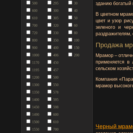
зданию богатый 
500
295
30
600
300
40
В цветном мрам
610
305
50
цвет и узор рис
700
320
60
зеленого и чер
720
330
80
раздражителям, 
800
350
100
Продажа мр
900
400
150
Мрамор – отлич
1000
406
200
применяется в 
1170
450
сельском хозяйс
1195
457
1200
500
Компания «Пара
1300
550
мрамор высокого
1350
578
1400
595
1450
598
1490
600
1500
610
Черный мра
1550
700