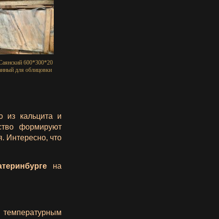
аянский 600*300*20
анный для облицовки
ю из кальцита и
ство формируют
. Интересно, что
атеринбурге
на
 температурным