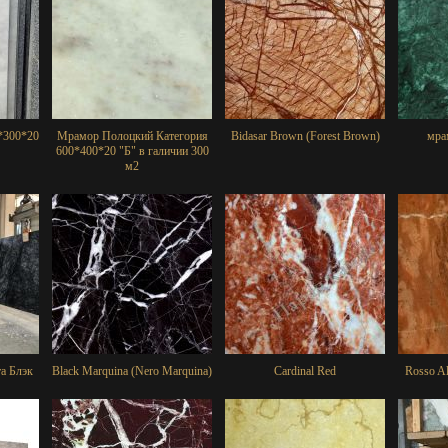
*300*20
Мрамор Полоцкий Категория
Bidasar Brown (Forest Brown)
мра
600*400*20 "Б" в галичии 300
м2
а Блэк
Black Marquina (Nero Marquina)
Cardinal Red
Rosso Al