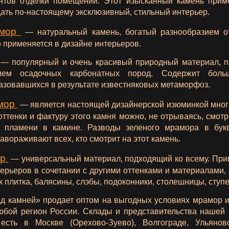
нтов отделки помещений. Этот изысканный камень приме
ать по-настоящему эксклюзивный, стильный интерьер.
амор
— натуральный камень, богатый разнообразием о
о применяется в дизайне интерьеров.
— популярный и очень красивый природный материал, 
ием осадочных карбонатных пород. Содержит боль
азовавшихся в результате известняковых метаморфоз.
мор
— является настоящей дизайнерской изюминкой мног
оттенки и фактуру этого камня можно, не отрываясь, смотре
и пламени в камине. Разводы зеленого мрамора в бук
авораживают всех, кто смотрит на этот камень.
ор
— универсальный материал, подходящий ко всему. Прим
рьеров в сочетании с другими оттенками и материалами,
к плитка, балясины, слэбы, подоконники, столешницы, ступен
д камней» продает оптом на выгодных условиях мрамор и 
любой регион России. Склады и представительства нашей 
 есть в Москве (Орехово-Зуево), Волгограде, Ульянов