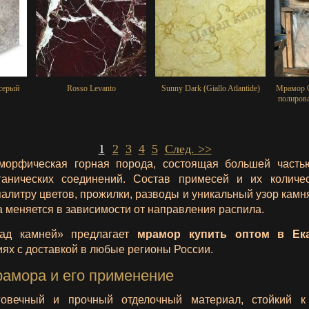
серый
Rosso Levanto
Sunny Dark (Giallo Atlantide)
Мрамор С
полиров
1
2
3
4
5
След. >>
орфическая горная порода, состоящая большей часть
ганических соединений. Состав примесей и их количе
алитру цветов, прожилки, разводы и уникальный узор камня
 меняется в зависимости от направления распила.
ад камней» предлагает
мрамор купить оптом в Ек
ях с доставкой в любые регионы России.
амора и его применение
овечный и прочный отделочный материал, стойкий к