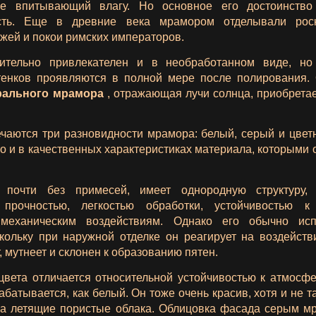
е впитывающий влагу. Но основное его достоинство 
ость. Еще в древние века мрамором отделывали ро
жей и покои римских императоров.
ительно привлекателен и в необработанном виде, но
тенков проявляются в полной мере после полирования.
урального мрамора
, отражающая лучи солнца, приобретае
чаются три разновидности мрамора: белый, серый и цвет
 но и в качественных характеристиках материала, которыми 
почти без примесей, имеет однородную структуру, х
, прочностью, легкостью обработки, устойчивостью к
механическим воздействиям. Однако его обычно исп
кольку при наружной отделке он реагирует на воздейст
, мутнеет и склонен к образованию пятен.
цвета отличается относительной устойчивостью к атмосф
абатывается, как белый. Он тоже очень красив, хотя и не 
на летящие пористые облака. Облицовка фасада серым м