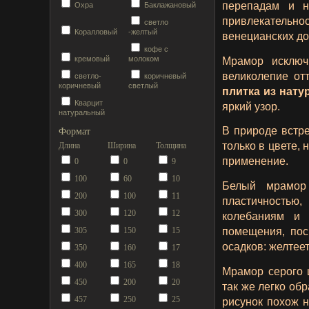
перепадам и н
Охра
Баклажановый
привлекательн
светло
Коралловый
-желтый
венецианских до
кофе с
кремовый
молоком
Мрамор исключ
великолепие от
светло-
коричневый
коричневый
светлый
плитка из нат
Кварцит
яркий узор.
натуральный
В природе встре
Формат
только в цвете,
Длина
Ширина
Толщина
применение.
0
0
9
100
60
10
Белый мрамор 
200
100
11
пластичностью
300
120
12
колебаниям и 
305
150
15
помещения, пос
осадков: желтеет
350
160
17
400
165
18
Мрамор серого 
450
200
20
так же легко обр
457
250
25
рисунок похож 