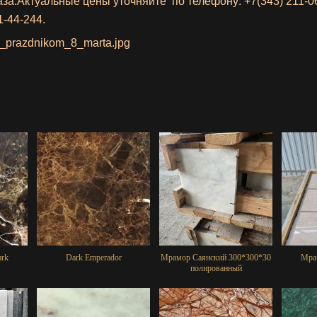
аза.Актуальные цены уточняйте по телефону:
+7(343) 211-0
1-44-244.
ark
Dark Emperador
Мрамор Саянский 300*300*30
Мра
полированный