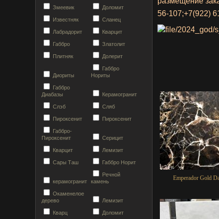
размещение зак
Змеевик
Доломит
56-107;
+7(922) 6
Известняк
Сланец
Лабрадорит
Кварцит
Габбро
Златолит
Плитняк
Долерит
Габбро
Диориты
Нориты
Габбро
Диабазы
Керамогранит
Слэб
Сляб
Пироксенит
Пироксенит
Габбро-
Пироксенит
Серицит
Кварцит
Лемизит
Сары Таш
Габбро Норит
Речной
Emperador Gold D
керамогранит
камень
Окаменелое
дерево
Лемизит
Кварц
Доломит