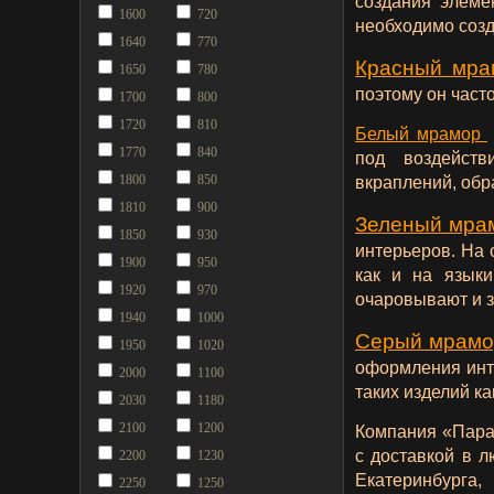
создания элеме
1600
720
необходимо созд
1640
770
Красный мр
1650
780
поэтому он част
1700
800
1720
810
Белый мрамор
1770
840
под воздейств
1800
850
вкраплений, обр
1810
900
Зеленый мра
1850
930
интерьеров. На 
1900
950
как и на язык
1920
970
очаровывают и з
1940
1000
Серый мрам
1950
1020
оформления инте
2000
1100
таких изделий ка
2030
1180
2100
1200
Компания «Пара
с доставкой в 
2200
1230
Екатеринбурга,
2250
1250