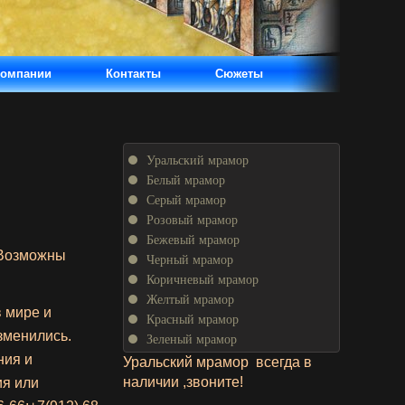
компании
Контакты
Сюжеты
Уральский мрамор
Белый мрамор
Серый мрамор
Розовый мрамор
Бежевый мрамор
 Возможны
Черный мрамор
Коричневый мрамор
Желтый мрамор
 мире и
Красный мрамор
зменились.
Зеленый мрамор
ния и
Уральский мрамор всегда в
наличии ,звоните!
ия или