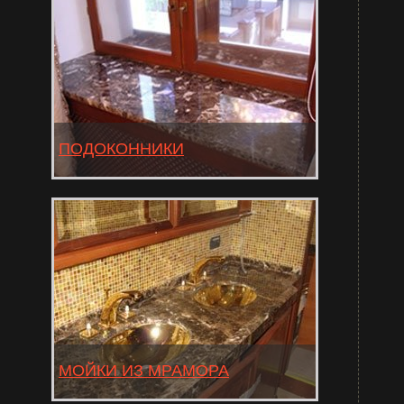
СТУПЕНИ ИЗ ОНИКСА
ПОДОКОННИКИ
Подоконник из природного камня — это
олицетворение стиля и долговечности.
В любом интерьере, при любых окнах
подоконник из гранита или мрамора будет
смотреться уместно и элегантно.
Не нуждаясь в особом уходе (как например
деревянные или пластиковые подоконники),
подоконники из природного камня прослужат
долгие годы, не теряя при этом своих
качеств: яркости цвета, прочности.
МОЙКИ ИЗ МРАМОРА