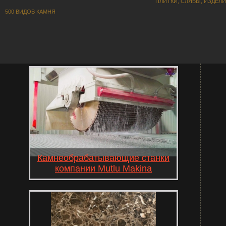
ПЛИТКИ, СЛЯБЫ, ИЗДЕЛ
500 ВИДОВ КАМНЯ
Камнеобрабатывающие станки
компании Mutlu Makina
С 2024 года наша компания ООО Парад Стоун стал
региональным представителем провизводствоенной
всемирно известной компании Mutlu Makina .
МУТЛУ МАКИНА, НАЧАВШАЯ СВОЕ
ПРИКЛЮЧЕНЧЕСКОЕ ПУТЕШЕСТВИЕ В РАЙОНЕ
БУКАК ПРОВИНЦИИ БУРДУР В 1990 ГОДУ,