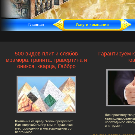
Главная
Услуги компании
500 видов плит и слябов
Гарантируем к
мрамора, гранита, травертина и
тов
оникса, кварца, Габбро
Для производства 
квалифицированны
Компания «Парад Стоун» предлагает
необходимое обору
Вам широкий выбор камня Уральских
инструмент.
месторождении и месторождении со
всего мира.