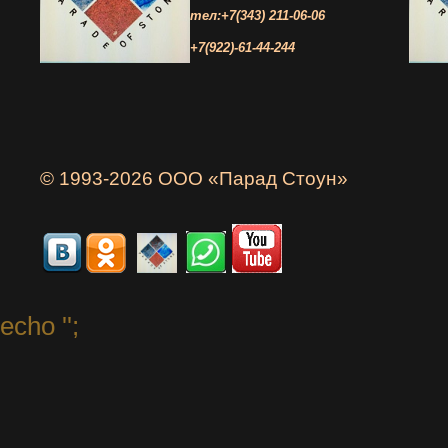
тел:+7(343) 211-06-06
+7(922)-61-44-244
© 1993-2026 ООО «Парад Стоун»
echo '
';