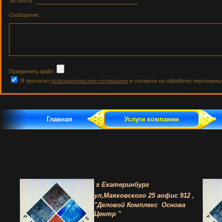
Эл.почта*:
Сообщение:
Прикрепить файл:
Я прочитал
пользовательское соглашение
и согласен на обработку персональ
Главная
Услуги компании
г Екатеринбург
ул,Маяковского 25 а
офис 912 ,
"Деловой Комплекс
Основа
Центр "