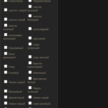
Синеглазка
Терракотовый
светло
светло -серый
розовый
светло
светло синий
бежевый
светло
зеленый
шоколадный
шоколадно
кремовый
ореховый
Серо
Оранжевый
зеленный
Бело
кремовый
серо желтый
Красно-
Голд
коричневый
Голубой
Лимонный
Абсолютно
Темно серый
белый
Черно-
Вишневый
зеленый
фиолетовый
темно синий
темно-серый
серо-розовый