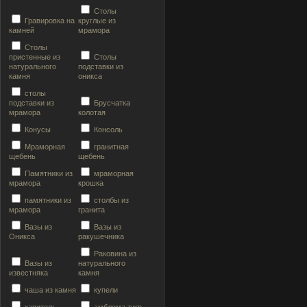
Столы
Гравировка на
круглые из
камней
мрамора
Столы
пристенные из
Столы
натурального
подставки из
камня
оникса
столы
подставки из
Брусчатка
мрамора
колотая
Конусы
Консоль
Мраморная
гранитная
щебень
щебень
Памятники из
мраморная
мрамора
крошка
памятники из
столбы из
мрамора
гранита
Вазы из
Вазы из
Оникса
ракушечника
Раковина из
Вазы из
натурального
известняка
камня
чаша из камня
купели