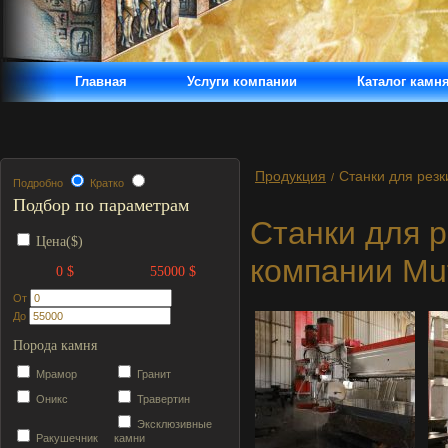
Главная
Услуги компании
Каталог камн
Продукция
Станки для резк
/
Подробно
Кратко
Подбор по параметрам
Станки для р
Цена($)
компании Mut
0 $
55000 $
От
До
Порода камня
Мрамор
Гранит
Оникс
Травертин
Эксклюзивные
Ракушечник
камни