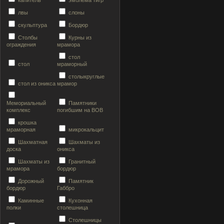
капитель
эмблема тигр
лвы
слоны
скульптура
Бордюр
Столбы
Курны из
ограждения
мрамора
стол
стол
мраморный
столыкруглые
стол из оникса
мрамор
Мемориальный
Памятники
комплекс
погибшим на ВОВ
крошка
мраморная
микрокальцит
Шахматная
Шахматы из
доска
оникса
Шахматы из
Гранитный
мрамора
бордюр
Дорожный
Памятник
бордюр
Габбро
Каминные
Кухонная
полки
столешница
Столешницы