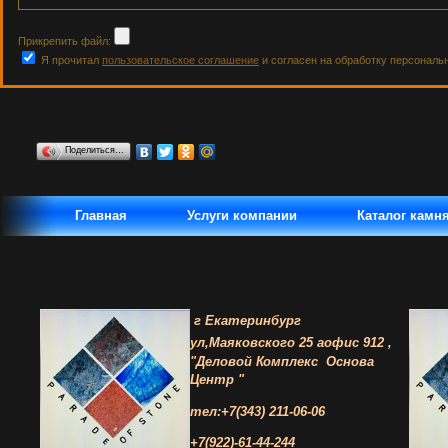
Прикрепить файл:
Я прочитал
пользовательское соглашение
и согласен на обработку персональ
Поделиться…
Главная
Услуги компании
Каталог камн
г Екатеринбург
ул,Маяковского 25 а
офис 912 ,
"Деловой Комплекс
Основа
Центр "
тел:+7(343) 211-06-06
+7(922)-61-44-244