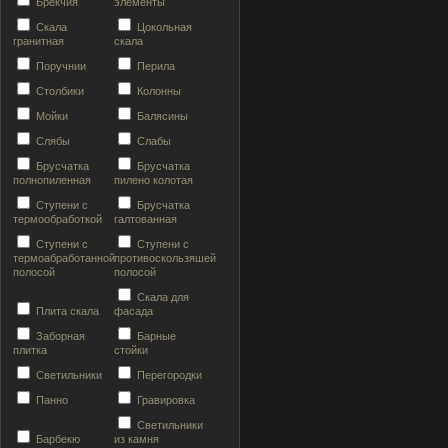
Брекчия
элементы
Скала
Цокольная
гранитная
скала
Поручнии
Перила
Столбики
Колонны
Мойки
Балясины
Слябы
Слабы
Брусчатка
Брусчатка
полнопиленная
пилено колотая
Ступени с
Брусчатка
термообработкой
галтованная
Ступени с
Ступени с
термоабработанной
противоскользяшей
полосой
полосой
Скала для
Плита скала
фасада
Заборная
Барные
плитка
стойки
Светильники
Перегородки
Панно
Гравировка
Светильники
Барбекю
из камня