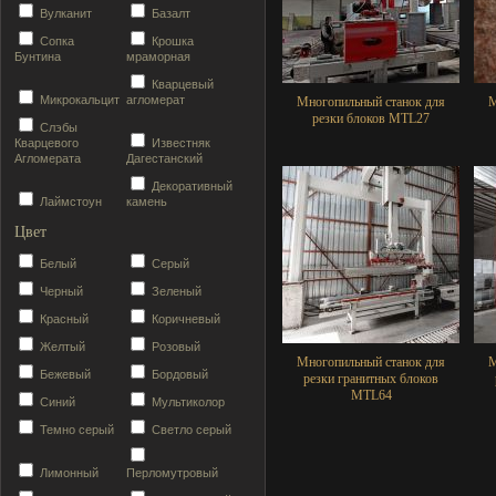
Вулканит
Базалт
Сопка
Крошка
Бунтина
мраморная
Кварцевый
Микрокальцит
агломерат
Многопильный станок для
М
резки блоков MTL27
Слэбы
Кварцевого
Известняк
Агломерата
Дагестанский
Декоративный
Лаймстоун
камень
Цвет
Белый
Серый
Черный
Зеленый
Красный
Коричневый
Желтый
Розовый
Многопильный станок для
М
Бежевый
Бордовый
резки гранитных блоков
MTL64
Синий
Мультиколор
Темно серый
Светло серый
Лимонный
Перломутровый