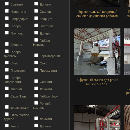
Змеевик
Доломит
Горизонтальный подрезной
Г
Известняк
Сланец
станок с двухногим роботом
ст
Лабрадорит
Кварцит
Габбро
Златолит
Плитняк
Долерит
Габбро
Диориты
Нориты
Габбро
Диабазы
Керамогранит
Слэб
Сляб
Пироксенит
Пироксенит
Габбро-
4-футовый станок для резки
Пироксенит
Серицит
блоков ST2200
г
Кварцит
Лемизит
ре
Сары Таш
Габбро Норит
Речной
керамогранит
камень
Окаменелое
дерево
Лемизит
Кварц
Доломит