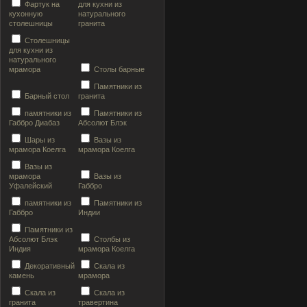
Фартук на
для кухни из
кухонную
натурального
столешницы
гранита
Столешницы
для кухни из
натурального
мрамора
Столы барные
Памятники из
Барный стол
гранита
памятники из
Памятники из
Габбро Диабаз
Абсолют Блэк
Шары из
Вазы из
мрамора Коелга
мрамора Коелга
Вазы из
мрамора
Вазы из
Уфалейский
Габбро
памятники из
Памятники из
Габбро
Индии
Памятники из
Абсолют Блэк
Столбы из
Индия
мрамора Коелга
Декоративный
Скала из
камень
мрамора
Скала из
Скала из
гранита
травертина