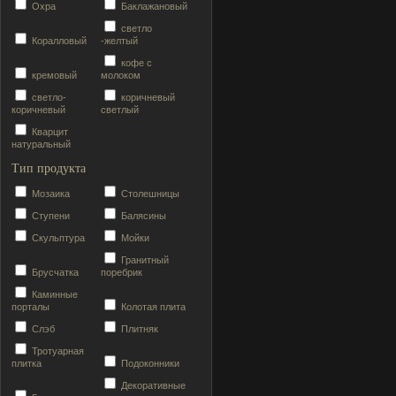
Охра
Баклажановый
светло
Коралловый
-желтый
кофе с
кремовый
молоком
светло-
коричневый
коричневый
светлый
Кварцит
натуральный
Тип продукта
Мозаика
Столешницы
Ступени
Балясины
Скульптура
Мойки
Гранитный
Брусчатка
поребрик
Каминные
порталы
Колотая плита
Слэб
Плитняк
Тротуарная
плитка
Подоконники
Декоративные