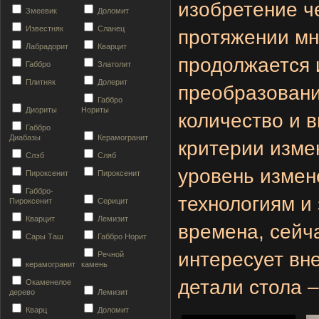
изобретение ч
Змеевик
Доломит
Известняк
Сланец
протяжении мно
Лабрадорит
Кварцит
продолжается 
Габбро
Златолит
Плитняк
Долерит
преобразовани
Габбро
Диориты
Нориты
количество и в
Габбро
Диабазы
Керамогранит
критерии изме
Слэб
Сляб
уровень измен
Пироксенит
Пироксенит
Габбро-
технологиям и
Пироксенит
Серицит
Кварцит
Лемизит
времена, сейч
Сары Таш
Габбро Норит
интересует вн
Речной
керамогранит
камень
детали стола 
Окаменелое
дерево
Лемизит
Кварц
Доломит