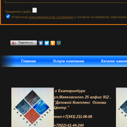
Прикрепить файл:
Я прочитал
пользовательское соглашение
и согласен на обработку персональ
Поделиться…
Главная
Услуги компании
Каталог камн
г Екатеринбург
ул,Маяковского 25 а
офис 912 ,
"Деловой Комплекс
Основа
Центр "
тел:+7(343) 211-06-06
+7(922)-61-44-244