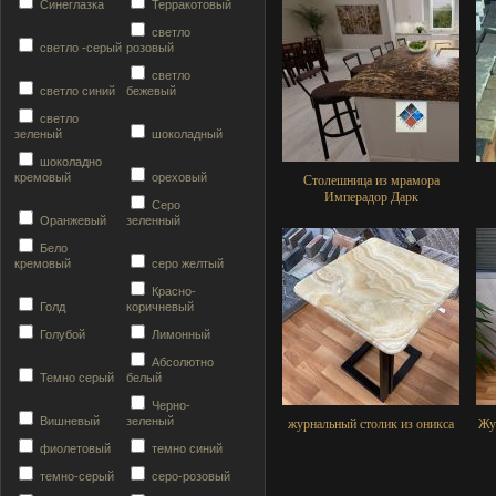
Синеглазка
Терракотовый
светло
светло -серый
розовый
светло
светло синий
бежевый
светло
зеленый
шоколадный
шоколадно
кремовый
ореховый
Столешница из мрамора
Имперадор Дарк
Серо
Оранжевый
зеленный
Бело
кремовый
серо желтый
Красно-
Голд
коричневый
Голубой
Лимонный
Абсолютно
Темно серый
белый
Черно-
Вишневый
зеленый
журнальный столик из оникса
Жу
фиолетовый
темно синий
темно-серый
серо-розовый