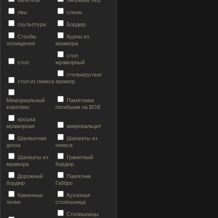
капитель
эмблема тигр
лвы
слоны
скульптура
Бордюр
Столбы
Курны из
ограждения
мрамора
стол
стол
мраморный
столыкруглые
стол из оникса
мрамор
Мемориальный
Памятники
комплекс
погибшим на ВОВ
крошка
мраморная
микрокальцит
Шахматная
Шахматы из
доска
оникса
Шахматы из
Гранитный
мрамора
бордюр
Дорожный
Памятник
бордюр
Габбро
Каминные
Кухонная
полки
столешница
Столешницы