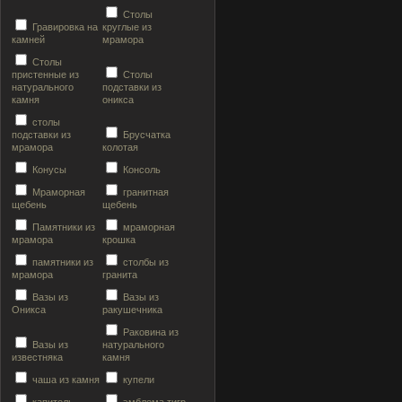
Столы
Гравировка на
круглые из
камней
мрамора
Столы
пристенные из
Столы
натурального
подставки из
камня
оникса
столы
подставки из
Брусчатка
мрамора
колотая
Конусы
Консоль
Мраморная
гранитная
щебень
щебень
Памятники из
мраморная
мрамора
крошка
памятники из
столбы из
мрамора
гранита
Вазы из
Вазы из
Оникса
ракушечника
Раковина из
Вазы из
натурального
известняка
камня
чаша из камня
купели