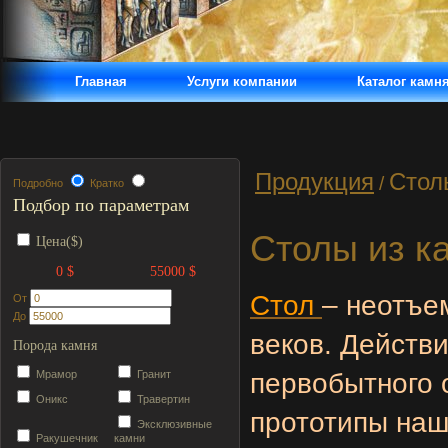
Главная
Услуги компании
Каталог камн
Продукция
Стол
/
Подробно
Кратко
Подбор по параметрам
Столы из к
Цена($)
0 $
55000 $
Стол
– неотъе
От
До
веков. Действ
Порода камня
Мрамор
Гранит
первобытного 
Оникс
Травертин
прототипы наш
Эксклюзивные
Ракушечник
камни