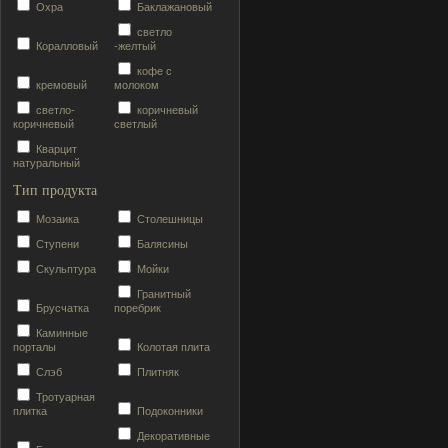
Охра
Баклажановый
светло
Коралловый
-желтый
кофе с
кремовый
молоком
светло-
коричневый
коричневый
светлый
Кварцит
натуральный
Тип продукта
Мозаика
Столешницы
Ступени
Балясины
Скульптура
Мойки
Гранитный
Брусчатка
поребрик
Каминные
порталы
Колотая плита
Слэб
Плитняк
Тротуарная
плитка
Подоконники
Декоративные