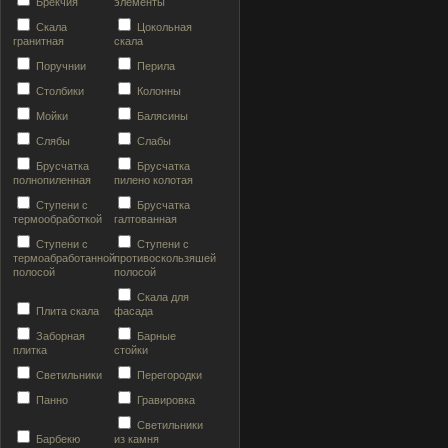
Брекчия
элементы
Скала
Цокольная
гранитная
скала
Поручнии
Перила
Столбики
Колонны
Мойки
Балясины
Слябы
Слабы
Брусчатка
Брусчатка
полнопиленная
пилено колотая
Ступени с
Брусчатка
термообработкой
галтованная
Ступени с
Ступени с
термоабработанной
противоскользяшей
полосой
полосой
Скала для
Плита скала
фасада
Заборная
Барные
плитка
стойки
Светильники
Перегородки
Панно
Гравировка
Светильники
Барбекю
из камня