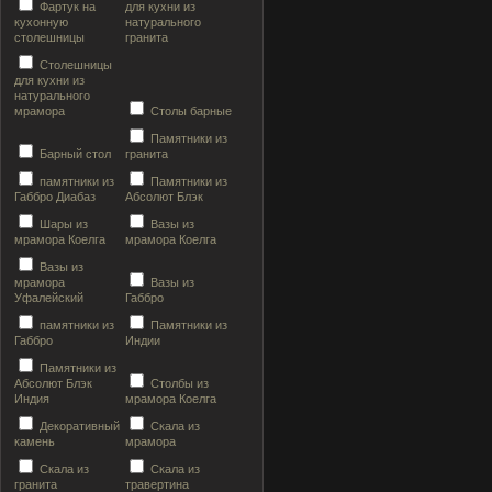
Фартук на
для кухни из
кухонную
натурального
столешницы
гранита
Столешницы
для кухни из
натурального
мрамора
Столы барные
Памятники из
Барный стол
гранита
памятники из
Памятники из
Габбро Диабаз
Абсолют Блэк
Шары из
Вазы из
мрамора Коелга
мрамора Коелга
Вазы из
мрамора
Вазы из
Уфалейский
Габбро
памятники из
Памятники из
Габбро
Индии
Памятники из
Абсолют Блэк
Столбы из
Индия
мрамора Коелга
Декоративный
Скала из
камень
мрамора
Скала из
Скала из
гранита
травертина