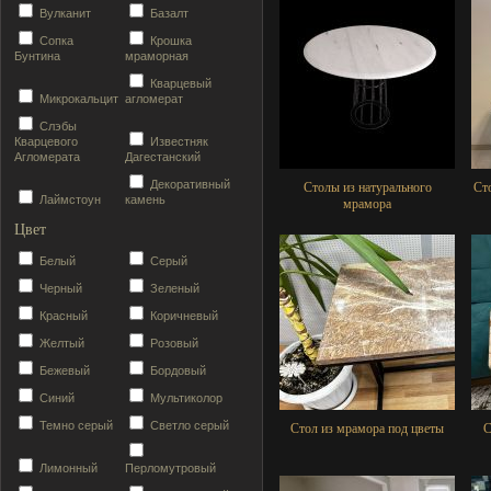
Вулканит
Базалт
Сопка
Крошка
Бунтина
мраморная
Кварцевый
Микрокальцит
агломерат
Слэбы
Кварцевого
Известняк
Агломерата
Дагестанский
Декоративный
Столы из натурального
Ст
Лаймстоун
камень
мрамора
Цвет
Белый
Серый
Черный
Зеленый
Красный
Коричневый
Желтый
Розовый
Бежевый
Бордовый
Синий
Мультиколор
Темно серый
Светло серый
Стол из мрамора под цветы
С
Лимонный
Перломутровый