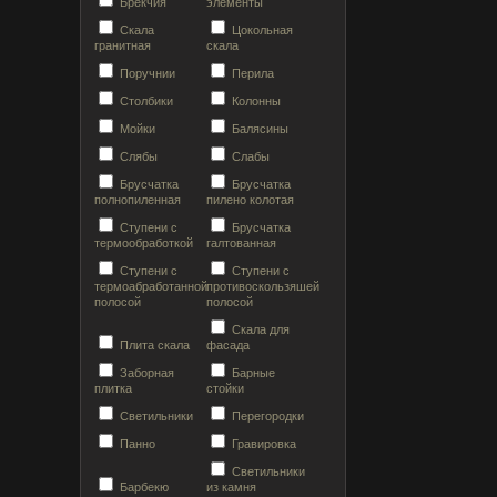
Брекчия
элементы
Скала
Цокольная
гранитная
скала
Поручнии
Перила
Столбики
Колонны
Мойки
Балясины
Слябы
Слабы
Брусчатка
Брусчатка
полнопиленная
пилено колотая
Ступени с
Брусчатка
термообработкой
галтованная
Ступени с
Ступени с
термоабработанной
противоскользяшей
полосой
полосой
Скала для
Плита скала
фасада
Заборная
Барные
плитка
стойки
Светильники
Перегородки
Панно
Гравировка
Светильники
Барбекю
из камня