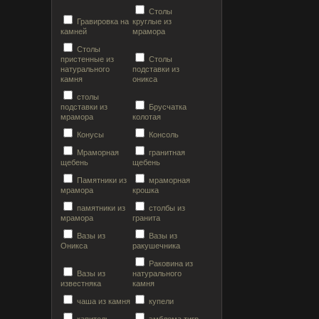
Столы
Гравировка на
круглые из
камней
мрамора
Столы
пристенные из
Столы
натурального
подставки из
камня
оникса
столы
подставки из
Брусчатка
мрамора
колотая
Конусы
Консоль
Мраморная
гранитная
щебень
щебень
Памятники из
мраморная
мрамора
крошка
памятники из
столбы из
мрамора
гранита
Вазы из
Вазы из
Оникса
ракушечника
Раковина из
Вазы из
натурального
известняка
камня
чаша из камня
купели