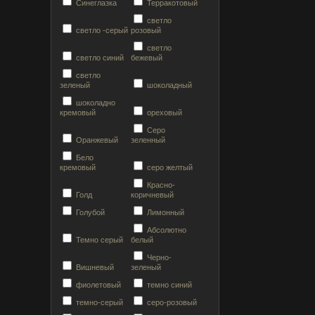
Синеглазка
Терракотовый
светло
светло -серый
розовый
светло
светло синий
бежевый
светло
зеленый
шоколадный
шоколадно
кремовый
ореховый
Серо
Оранжевый
зеленный
Бело
кремовый
серо желтый
Красно-
Голд
коричневый
Голубой
Лимонный
Абсолютно
Темно серый
белый
Черно-
Вишневый
зеленый
фиолетовый
темно синий
темно-серый
серо-розовый