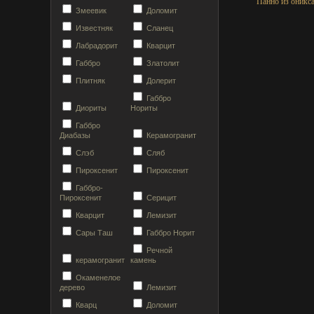
Панно из оникс
Змеевик
Доломит
Известняк
Сланец
Лабрадорит
Кварцит
Габбро
Златолит
Плитняк
Долерит
Габбро
Диориты
Нориты
Габбро
Диабазы
Керамогранит
Слэб
Сляб
Пироксенит
Пироксенит
Габбро-
Пироксенит
Серицит
Кварцит
Лемизит
Сары Таш
Габбро Норит
Речной
керамогранит
камень
Окаменелое
дерево
Лемизит
Кварц
Доломит