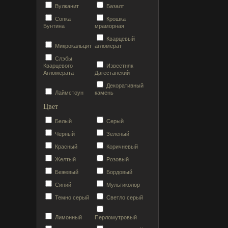
Вулканит
Базалт
Сопка
Крошка
Бунтина
мраморная
Кварцевый
Микрокальцит
агломерат
Слэбы
Кварцевого
Известняк
Агломерата
Дагестанский
Декоративный
Лаймстоун
камень
Цвет
Белый
Серый
Черный
Зеленый
Красный
Коричневый
Желтый
Розовый
Бежевый
Бордовый
Синий
Мультиколор
Темно серый
Светло серый
Лимонный
Перломутровый