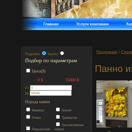
Главная
Услуги компании
Ка
Продукция
Cтол
/
Подробно
Кратко
Подбор по параметрам
Панно и
Цена($)
0 $
55000 $
От
До
Порода камня
Мрамор
Гранит
Оникс
Травертин
Эксклюзивные
Ракушечник
камни