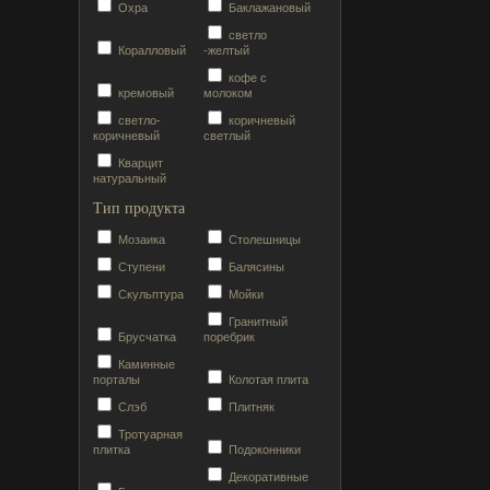
Охра
Баклажановый
светло
Коралловый
-желтый
кофе с
кремовый
молоком
светло-
коричневый
коричневый
светлый
Кварцит
натуральный
Тип продукта
Мозаика
Столешницы
Ступени
Балясины
Скульптура
Мойки
Гранитный
Брусчатка
поребрик
Каминные
порталы
Колотая плита
Слэб
Плитняк
Тротуарная
плитка
Подоконники
Декоративные