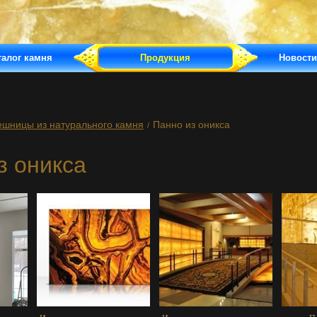
талог камня
Продукция
Новости
ешницы из натурального камня
Панно из оникса
/
з оникса