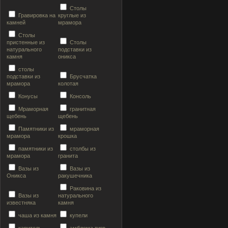
Столы
Гравировка на
круглые из
камней
мрамора
Столы
пристенные из
Столы
натурального
подставки из
камня
оникса
столы
подставки из
Брусчатка
мрамора
колотая
Конусы
Консоль
Мраморная
гранитная
щебень
щебень
Памятники из
мраморная
мрамора
крошка
памятники из
столбы из
мрамора
гранита
Вазы из
Вазы из
Оникса
ракушечника
Раковина из
Вазы из
натурального
известняка
камня
чаша из камня
купели