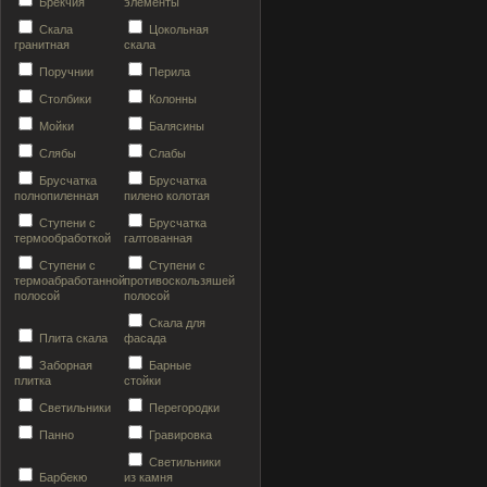
Брекчия
элементы
Скала
Цокольная
гранитная
скала
Поручнии
Перила
Столбики
Колонны
Мойки
Балясины
Слябы
Слабы
Брусчатка
Брусчатка
полнопиленная
пилено колотая
Ступени с
Брусчатка
термообработкой
галтованная
Ступени с
Ступени с
термоабработанной
противоскользяшей
полосой
полосой
Скала для
Плита скала
фасада
Заборная
Барные
плитка
стойки
Светильники
Перегородки
Панно
Гравировка
Светильники
Барбекю
из камня