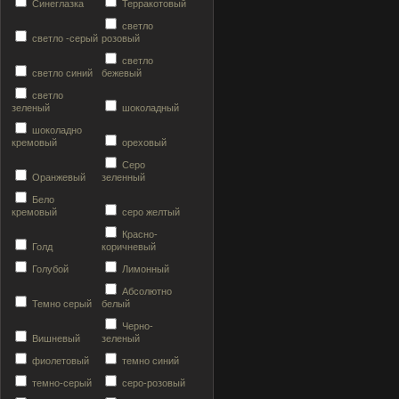
Синеглазка
Терракотовый
светло
светло -серый
розовый
светло
светло синий
бежевый
светло
зеленый
шоколадный
шоколадно
кремовый
ореховый
Серо
Оранжевый
зеленный
Бело
кремовый
серо желтый
Красно-
Голд
коричневый
Голубой
Лимонный
Абсолютно
Темно серый
белый
Черно-
Вишневый
зеленый
фиолетовый
темно синий
темно-серый
серо-розовый