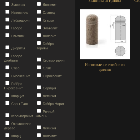
Балясины из гранита
Сто
Змеевик
Доломит
Известняк
Сланец
Лабрадорит
Кварцит
Габбро
Златолит
Плитняк
Долерит
Габбро
Диориты
Нориты
Габбро
Диабазы
Керамогранит
Изготовление столбов из
Слэб
Сляб
гранита
Пироксенит
Пироксенит
Габбро-
Пироксенит
Серицит
Кварцит
Лемизит
Сары Таш
Габбро Норит
Речной
керамогранит
камень
Окаменелое
дерево
Лемизит
Кварц
Доломит