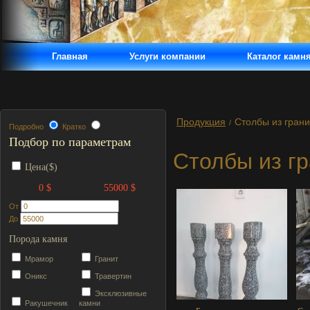
Главная
Услуги компании
Каталог камн
Продукция
Столбы из грани
/
Подробно
Кратко
Подбор по параметрам
Столбы из г
Цена($)
0 $
55000 $
От
До
Порода камня
Мрамор
Гранит
Оникс
Травертин
Эксклюзивные
Ракушечник
камни