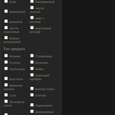
Охра
Баклажановый
светло
Коралловый
-желтый
кофе с
кремовый
молоком
светло-
коричневый
коричневый
светлый
Кварцит
натуральный
Тип продукта
Мозаика
Столешницы
Ступени
Балясины
Скульптура
Мойки
Гранитный
Брусчатка
поребрик
Каминные
порталы
Колотая плита
Слэб
Плитняк
Тротуарная
плитка
Подоконники
Декоративные