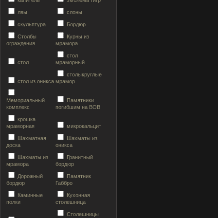
капитель
эмблема тигр
лвы
слоны
скульптура
Бордюр
Столбы
Курны из
ограждения
мрамора
стол
стол
мраморный
столыкруглые
стол из оникса
мрамор
Мемориальный
Памятники
комплекс
погибшим на ВОВ
крошка
мраморная
микрокальцит
Шахматная
Шахматы из
доска
оникса
Шахматы из
Гранитный
мрамора
бордюр
Дорожный
Памятник
бордюр
Габбро
Каминные
Кухонная
полки
столешница
Столешницы