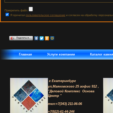
Прикрепить файл:
Я прочитал
пользовательское соглашение
и согласен на обработку персональ
Поделиться…
Главная
Услуги компании
Каталог камн
г Екатеринбург
ул,Маяковского 25 а
офис 912 ,
"Деловой Комплекс
Основа
Центр "
тел:+7(343) 211-06-06
+7(922)-61-44-244