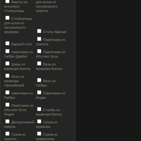
Фартук на
для кухни из
кухонную
натурального
столешницы
гранита
Столешницы
для кухни из
натурального
мрамора
Столы барные
Памятники из
Барный стол
гранита
памятники из
Памятники из
Габбро Диабаз
Абсолют Блэк
Шары из
Вазы из
мрамора Коелга
мрамора Коелга
Вазы из
мрамора
Вазы из
Уфалейский
Габбро
памятники из
Памятники из
Габбро
Индии
Памятники из
Абсолют Блэк
Столбы из
Индия
мрамора Коелга
Декоративный
Скала из
камень
мрамора
Скала из
Скала из
гранита
травертина