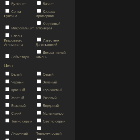
Вулканит
Базалт
Сопка
Крошка
Бунтина
мраморная
Кварцевый
Микрокальцит
агломерат
Слэбы
Кварцевого
Известняк
Агломерата
Дагестанский
Декоративный
Лаймстоун
камень
Цвет
Белый
Серый
Черный
Зеленый
Красный
Коричневый
Желтый
Розовый
Бежевый
Бордовый
Синий
Мультиколор
Темно серый
Светло серый
Лимонный
Перломутровый