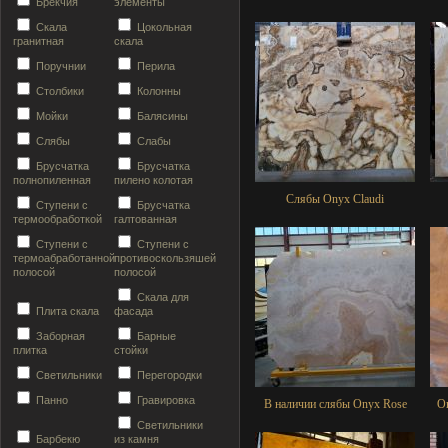
Брекчия
элементы
Скала
Цокольная
гранитная
скала
Поручнии
Перила
Столбики
Колонны
Мойки
Балясины
Слябы
Слабы
Брусчатка
Брусчатка
полнопиленная
пилено колотая
Слябы Onyx Claudi
Ступени с
Брусчатка
термообработкой
галтованная
Ступени с
Ступени с
термоабработанной
противоскользяшей
полосой
полосой
Скала для
Плита скала
фасада
Заборная
Барные
плитка
стойки
Светильники
Перегородки
Панно
Гравировка
В наличии слябы Onyx Rose
Он
Светильники
Барбекю
из камня