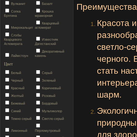
Вулканит
Базалт
Преимущества
Сопка
Крошка
Бунтина
мраморная
Красота и
Кварцевый
Микрокальцит
агломерат
разнообра
Слэбы
Кварцевого
Известняк
Агломерата
Дагестанский
светло-се
Декоративный
Лаймстоун
камень
черного. 
Цвет
стать на
Белый
Серый
интерьера
Черный
Зеленый
Красный
Коричневый
шарм.
Желтый
Розовый
Бежевый
Бордовый
Экологичн
Синий
Мультиколор
Темно серый
Светло серый
природны
Лимонный
Перломутровый
для здоро