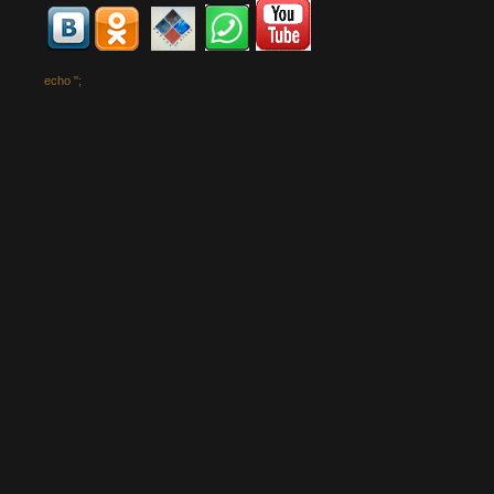
echo '
';