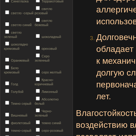
Синеглазка
Терракотовый
аллергиче
светло
светло -серый
розовый
использов
светло
светло синий
бежевый
светло
Долговечн
зеленый
шоколадный
шоколадно
обладает
кремовый
ореховый
Серо
к механич
Оранжевый
зеленный
Бело
долгую сл
кремовый
серо желтый
Красно-
первонача
Голд
коричневый
Голубой
Лимонный
лет.
Абсолютно
Темно серый
белый
Влагостойкость
Черно-
Вишневый
зеленый
воздействию в
фиолетовый
темно синий
темно-серый
серо-розовый