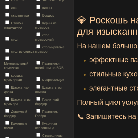
капитель
эмблема тигр
лвы
слоны
скульптура
Бордюр
💎
Роскошь
н
Столбы
Курны из
ограждения
мрамора
для
изыскан
стол
стол
мраморный
На
нашем
большо
столыкруглые
стол из оникса
мрамор
эффектные
па
Мемориальный
Памятники
комплекс
погибшим на ВОВ
стильные
кух
крошка
мраморная
микрокальцит
элегантные
ст
Шахматная
Шахматы из
доска
оникса
Шахматы из
Гранитный
Полный
цикл
услуг
мрамора
бордюр
Дорожный
Памятник
📞
Запишитесь
на
бордюр
Габбро
Каминные
Кухонная
полки
столешница
Столешницы