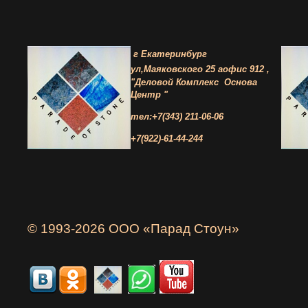
г Екатеринбург
ул,Маяковского 25 а
офис 912 ,
"Деловой Комплекс
Основа
Центр "
тел:+7(343) 211-06-06
+7(922)-61-44-244
© 1993-2026 ООО «Парад Стоун»