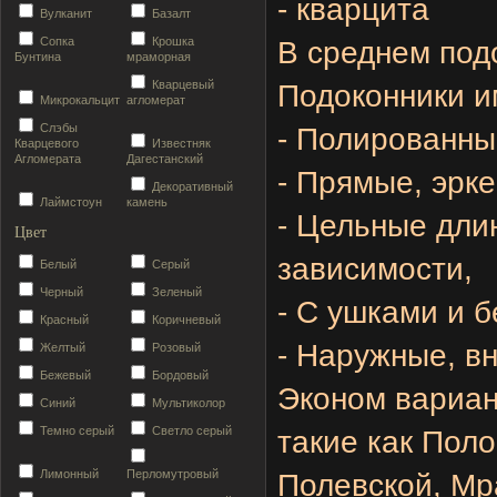
- кварцита
Вулканит
Базалт
Сопка
Крошка
В среднем подо
Бунтина
мраморная
Кварцевый
Подоконники и
Микрокальцит
агломерат
Слэбы
- Полированны
Кварцевого
Известняк
Агломерата
Дагестанский
- Прямые, эрке
Декоративный
Лаймстоун
камень
- Цельные дли
Цвет
зависимости,
Белый
Серый
Черный
Зеленый
- С ушками и б
Красный
Коричневый
-
Наружные, вн
Желтый
Розовый
Бежевый
Бордовый
Эконом вариан
Синий
Мультиколор
Темно серый
Светло серый
такие как Пол
Лимонный
Перломутровый
Полевской,
Мр