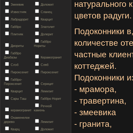
натурального к
Змеевик
Доломит
Известняк
Сланец
цветов радуги.
Лабрадорит
Кварцит
Габбро
Златолит
Подоконники в
Плитняк
Долерит
количестве от
Габбро
Диориты
Нориты
частные клиен
Габбро
Диабазы
Керамогранит
коттеджей.
Слэб
Сляб
Пироксенит
Пироксенит
Подоконники
из
Габбро-
Пироксенит
Серицит
- мрамора,
Кварцит
Лемизит
- травертина,
Сары Таш
Габбро Норит
Речной
- змеевика
керамогранит
камень
Окаменелое
-
гранита,
дерево
Лемизит
Кварц
Доломит