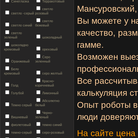
Синеглазка
Терракотовый
Мансуровский
светло
светло -серый
розовый
Вы можете у н
светло
светло синий
бежевый
качество, раз
светло
зеленый
шоколадный
гамме.
шоколадно
кремовый
ореховый
Возможен выез
Серо
Оранжевый
зеленный
профессионал
Бело
кремовый
серо желтый
Все рассчитыв
Красно-
Голд
коричневый
калькуляция ст
Голубой
Лимонный
Абсолютно
Опыт роботы в
Темно серый
белый
Черно-
люди доверяют
Вишневый
зеленый
фиолетовый
темно синий
На сайте цена 
темно-серый
серо-розовый