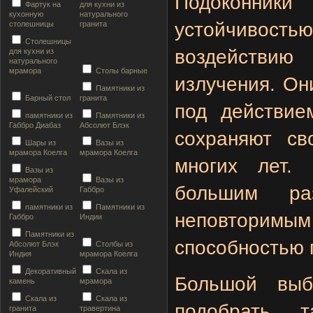
Подоконники
Фартук на
для кухни из
кухонную
натурального
устойчивост
столешницы
гранита
Столешницы
воздействию
для кухни из
натурального
мрамора
Столы барные
излучения. Он
Памятники из
Барный стол
гранита
под действие
памятники из
Памятники из
Габбро Диабаз
Абсолют Блэк
сохраняют св
Шары из
Вазы из
мрамора Коелга
мрамора Коелга
многих лет.
Вазы из
мрамора
Вазы из
большим раз
Уфалейский
Габбро
памятники из
Памятники из
неповтори
Габбро
Индии
Памятники из
способностью 
Абсолют Блэк
Столбы из
Индия
мрамора Коелга
Декоративный
Скала из
Большой выб
камень
мрамора
Скала из
Скала из
подобрать 
гранита
травертина