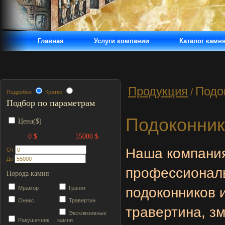
Главная
Услуги компании
Каталог камн
Продукция
Подо
/
Подробно
Кратко
Подбор по параметрам
Подоконник
Цена($)
0 $
55000 $
Наша компани
От
До
профессиональ
Порода камня
Мрамор
Гранит
подоконников 
Оникс
Травертин
травертина, зм
Эксклюзивные
Ракушечник
камни