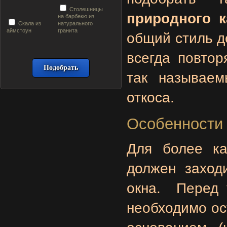
Столешницы
природного 
на барбекю из
Скала из
натурального
аймстоун
гранита
общий стиль д
всегда повтор
так называе
откоса.
Особенности 
Для более ка
должен заход
окна. Перед
необходимо ос