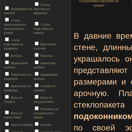
Подоконники наружные из
Столы
гранита
Гравировка на
круглые из
камней
мрамора
Столы
пристенные из
Столы
натурального
подставки из
камня
оникса
В давние вре
столы
подставки из
Брусчатка
стене, длинн
мрамора
колотая
Конусы
Консоль
украшалось о
Мраморная
гранитная
щебень
щебень
представляют 
Памятники из
мраморная
мрамора
крошка
размерами и 
памятники из
столбы из
мрамора
гранита
арочную. Пл
Вазы из
Вазы из
Оникса
ракушечника
стеклопакета
Раковина из
Вазы из
натурального
подоконнико
известняка
камня
чаша из камня
купели
по своей эс