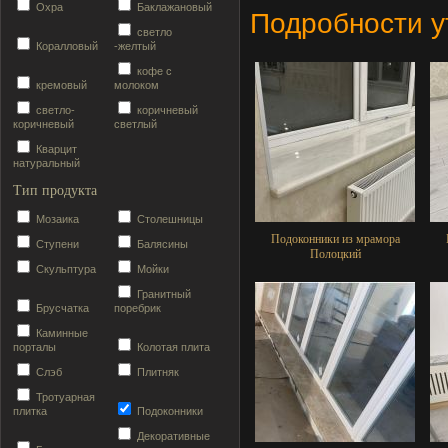
Охра
Баклажановый
Подробности у
светло
Коралловый
-желтый
кофе с
кремовый
молоком
светло-
коричневый
коричневый
светлый
Кварцит
натуральный
Тип продукта
Мозаика
Столешницы
Подоконники из мрамора
Ступени
Балясины
Полоцкий
Скульптура
Мойки
Гранитный
Брусчатка
поребрик
Каминные
порталы
Колотая плита
Слэб
Плитняк
Тротуарная
плитка
Подоконники
Декоративные