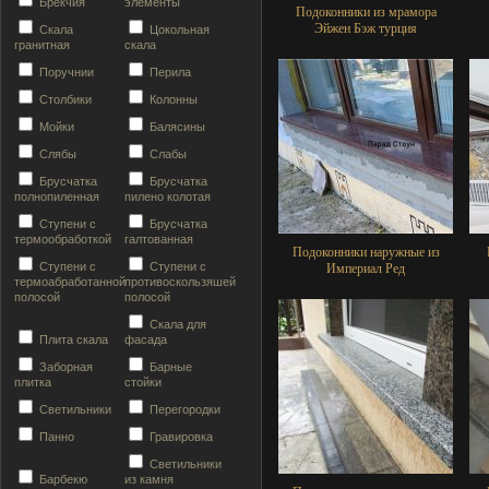
Брекчия
элементы
Подоконники из мрамора
Эйжен Бэж турция
Скала
Цокольная
гранитная
скала
Поручнии
Перила
Столбики
Колонны
Мойки
Балясины
Слябы
Слабы
Брусчатка
Брусчатка
полнопиленная
пилено колотая
Ступени с
Брусчатка
термообработкой
галтованная
Подоконники наружные из
Ступени с
Ступени с
Империал Ред
термоабработанной
противоскользяшей
полосой
полосой
Скала для
Плита скала
фасада
Заборная
Барные
плитка
стойки
Светильники
Перегородки
Панно
Гравировка
Светильники
Барбекю
из камня