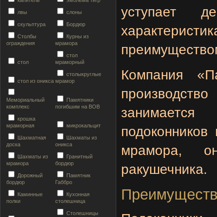
капитель
эмблема тигр
уступает 
лвы
слоны
скульптура
Бордюр
характерис
Столбы
Курны из
ограждения
мрамора
преимущество
стол
стол
мраморный
Компания «П
столыкруглые
стол из оникса
мрамор
производ
Мемориальный
Памятники
комплекс
погибшим на ВОВ
занимаетс
крошка
мраморная
микрокальцит
подоконников
Шахматная
Шахматы из
доска
оникса
мрамора, он
Шахматы из
Гранитный
мрамора
бордюр
ракушечника.
Дорожный
Памятник
бордюр
Габбро
Преимущества
Каминные
Кухонная
полки
столешница
Столешницы