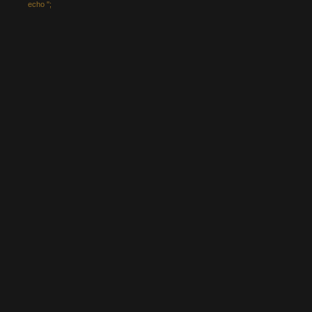
echo '
';