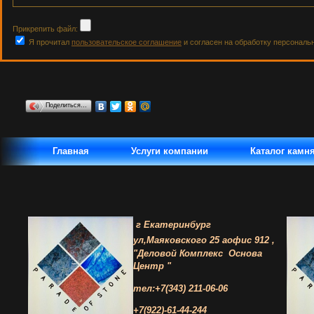
Прикрепить файл:
Я прочитал
пользовательское соглашение
и согласен на обработку персональ
Поделиться…
Главная
Услуги компании
Каталог камн
г Екатеринбург
ул,Маяковского 25 а
офис 912 ,
"Деловой Комплекс
Основа
Центр "
тел:+7(343) 211-06-06
+7(922)-61-44-244