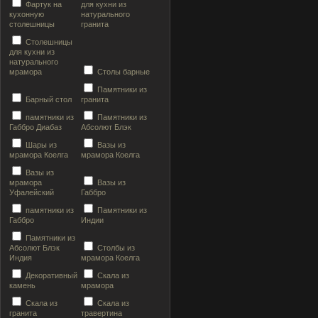
Фартук на
для кухни из
кухонную
натурального
столешницы
гранита
Столешницы
для кухни из
натурального
мрамора
Столы барные
Памятники из
Барный стол
гранита
памятники из
Памятники из
Габбро Диабаз
Абсолют Блэк
Шары из
Вазы из
мрамора Коелга
мрамора Коелга
Вазы из
мрамора
Вазы из
Уфалейский
Габбро
памятники из
Памятники из
Габбро
Индии
Памятники из
Абсолют Блэк
Столбы из
Индия
мрамора Коелга
Декоративный
Скала из
камень
мрамора
Скала из
Скала из
гранита
травертина