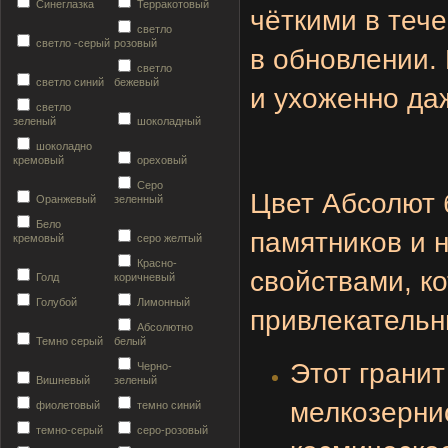
Синеглазка
Терракотовый
чёткими в теч
светло
светло -серый
розовый
в обновлении.
светло
светло синий
бежевый
и ухоженно да
светло
зеленый
шоколадный
шоколадно
кремовый
ореховый
Серо
Цвет Абсолют 
Оранжевый
зеленный
Бело
памятников и 
кремовый
серо желтый
Красно-
свойствами, к
Голд
коричневый
Голубой
Лимонный
привлекательн
Абсолютно
Темно серый
белый
Этот гранит
Черно-
Вишневый
зеленый
мелкозерни
фиолетовый
темно синий
темно-серый
серо-розовый