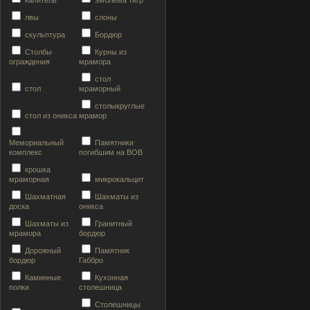
капитель
эмблема тигр
лвы
слоны
скульптура
Бордюр
Столбы
Курны из
ограждения
мрамора
стол
стол
мраморный
столыкруглые
стол из оникса
мрамор
Мемориальный
Памятники
комплекс
погибшим на ВОВ
крошка
мраморная
микрокальцит
Шахматная
Шахматы из
доска
оникса
Шахматы из
Гранитный
мрамора
бордюр
Дорожный
Памятник
бордюр
Габбро
Каминные
Кухонная
полки
столешница
Столешницы