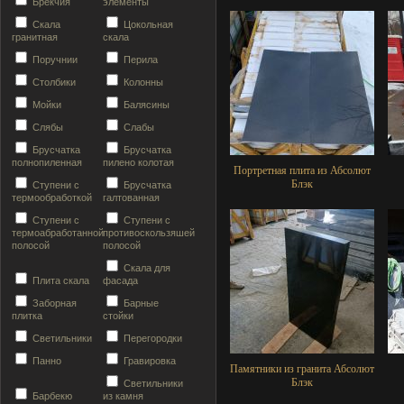
Брекчия
элементы
Скала
Цокольная
гранитная
скала
Поручнии
Перила
Столбики
Колонны
Мойки
Балясины
Слябы
Слабы
Брусчатка
Брусчатка
полнопиленная
пилено колотая
Портретная плита из Абсолют
Блэк
Ступени с
Брусчатка
термообработкой
галтованная
Ступени с
Ступени с
термоабработанной
противоскользяшей
полосой
полосой
Скала для
Плита скала
фасада
Заборная
Барные
плитка
стойки
Светильники
Перегородки
Панно
Гравировка
Памятники из гранита Абсолют
Блэк
Светильники
Барбекю
из камня