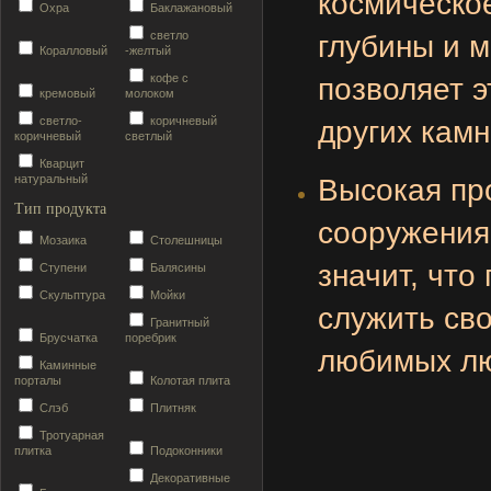
космическо
Охра
Баклажановый
светло
глубины и м
Коралловый
-желтый
кофе с
позволяет 
кремовый
молоком
светло-
коричневый
других кам
коричневый
светлый
Кварцит
натуральный
Высокая про
Тип продукта
сооружения,
Мозаика
Столешницы
значит, что
Ступени
Балясины
Скульптура
Мойки
служить сво
Гранитный
Брусчатка
поребрик
любимых лю
Каминные
порталы
Колотая плита
Слэб
Плитняк
Тротуарная
плитка
Подоконники
Декоративные