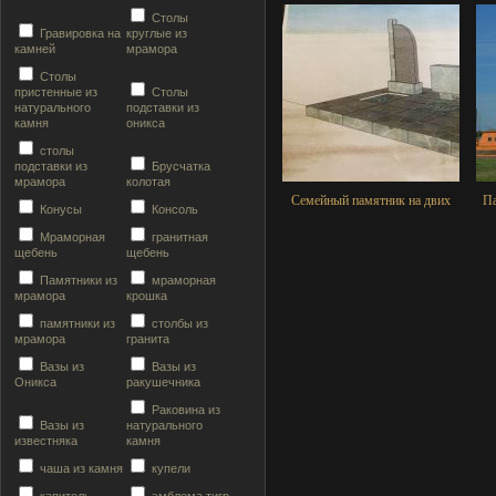
Столы
Гравировка на
круглые из
камней
мрамора
Столы
пристенные из
Столы
натурального
подставки из
камня
оникса
столы
подставки из
Брусчатка
мрамора
колотая
Семейный памятник на двих
Па
Конусы
Консоль
Мраморная
гранитная
щебень
щебень
Памятники из
мраморная
мрамора
крошка
памятники из
столбы из
мрамора
гранита
Вазы из
Вазы из
Оникса
ракушечника
Раковина из
Вазы из
натурального
известняка
камня
чаша из камня
купели