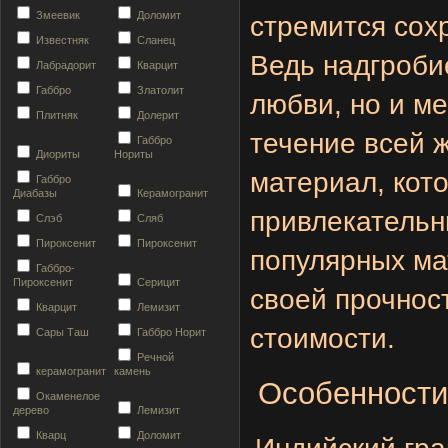
Змеевик
Доломит
стремится сохр
Известняк
Сланец
Ведь надгробие
Лабрадорит
Кварцит
Габбро
Златолит
любви, но и м
Плитняк
Долерит
течение всей 
Габбро
Диориты
Нориты
материал, кот
Габбро
Диабазы
Керамогранит
привлекательн
Слэб
Сляб
Пироксенит
Пироксенит
популярных ма
Габбро-
Пироксенит
Серицит
своей прочност
Кварцит
Лемизит
стоимости.
Сары Таш
Габбро Норит
Речной
керамогранит
камень
Особенности 
Окаменелое
дерево
Лемизит
Кварц
Доломит