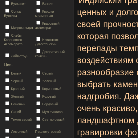
Индийский гра
Вулканит
Базалт
ценных и долг
Сопка
Крошка
Бунтина
мраморная
своей прочнос
Кварцевый
Микрокальцит
агломерат
которая позво
Слэбы
Кварцевого
Известняк
Агломерата
Дагестанский
перепады темп
Декоративный
Лаймстоун
камень
воздействиям
Цвет
разнообразие о
Белый
Серый
Черный
Зеленый
выбрать камен
Красный
Коричневый
надгробия. Да
Желтый
Розовый
Бежевый
Бордовый
очень красиво,
Синий
Мультиколор
ландшафтном д
Темно серый
Светло серый
гравировки фо
Лимонный
Перломутровый