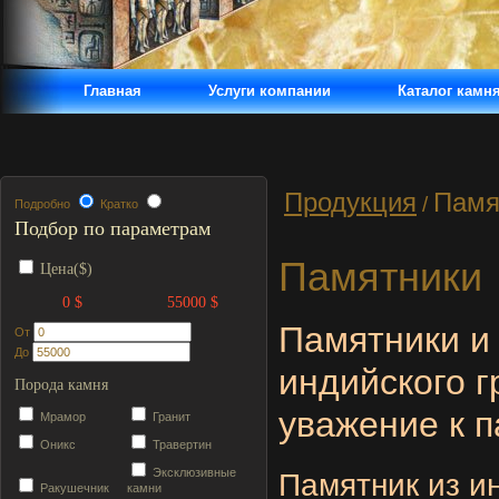
Главная
Услуги компании
Каталог камн
Продукция
Памя
/
Подробно
Кратко
Подбор по параметрам
Памятники
Цена($)
0 $
55000 $
Памятники и 
От
До
индийского г
Порода камня
уважение к п
Мрамор
Гранит
Оникс
Травертин
Эксклюзивные
Памятник из ин
Ракушечник
камни