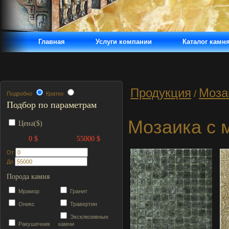
Главная
Услуги компании
Каталог камн
Продукция
Моза
/
Подробно
Кратко
Подбор по параметрам
Мозаика с 
Цена($)
0 $
55000 $
От
До
Порода камня
Мрамор
Гранит
Оникс
Травертин
Эксклюзивные
Ракушечник
камни