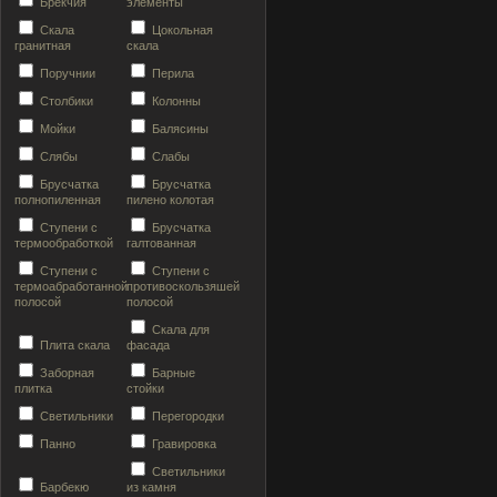
Брекчия
элементы
Скала
Цокольная
гранитная
скала
Поручнии
Перила
Столбики
Колонны
Мойки
Балясины
Слябы
Слабы
Брусчатка
Брусчатка
полнопиленная
пилено колотая
Ступени с
Брусчатка
термообработкой
галтованная
Ступени с
Ступени с
термоабработанной
противоскользяшей
полосой
полосой
Скала для
Плита скала
фасада
Заборная
Барные
плитка
стойки
Светильники
Перегородки
Панно
Гравировка
Светильники
Барбекю
из камня