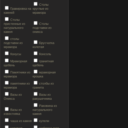
Столы
Гравировка на
круглые из
камней
мрамора
Столы
пристенные из
Столы
натурального
подставки из
камня
оникса
столы
подставки из
Брусчатка
мрамора
колотая
Конусы
Консоль
Мраморная
гранитная
щебень
щебень
Памятники из
мраморная
мрамора
крошка
памятники из
столбы из
мрамора
гранита
Вазы из
Вазы из
Оникса
ракушечника
Раковина из
Вазы из
натурального
известняка
камня
чаша из камня
купели