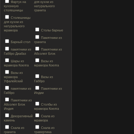
Фартук на
для кухни из
кухонную
натурального
столешницы
гранита
Столешницы
для кухни из
натурального
мрамора
Столы барные
Памятники из
Барный стол
гранита
памятники из
Памятники из
Габбро Диабаз
Абсолют Блэк
Шары из
Вазы из
мрамора Коелга
мрамора Коелга
Вазы из
мрамора
Вазы из
Уфалейский
Габбро
памятники из
Памятники из
Габбро
Индии
Памятники из
Абсолют Блэк
Столбы из
Индия
мрамора Коелга
Декоративный
Скала из
камень
мрамора
Скала из
Скала из
гранита
травертина