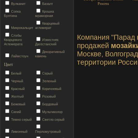
Process
Вулканит
Базалт
Сопка
Крошка
Бунтина
мраморная
Кварцевый
Микрокальцит
агломерат
Компания "Парад 
Слэбы
Кварцевого
Известняк
продажей
мозайк
Агломерата
Дагестанский
Декоративный
Москве, Волгоград
Лаймстоун
камень
территории Росси
Цвет
Белый
Серый
Черный
Зеленый
Красный
Коричневый
Желтый
Розовый
Бежевый
Бордовый
Синий
Мультиколор
Темно серый
Светло серый
Лимонный
Перломутровый