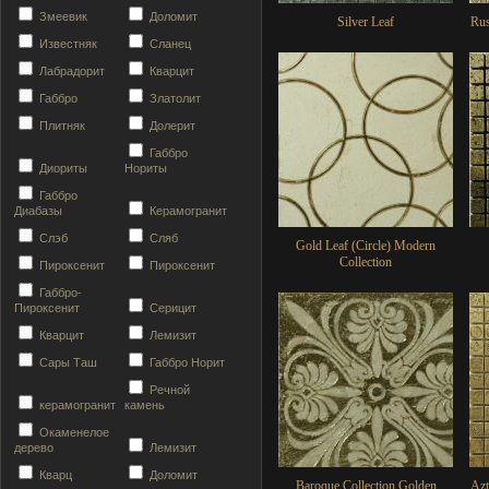
Змеевик
Доломит
Silver Leaf
Rus
Известняк
Сланец
Лабрадорит
Кварцит
Габбро
Златолит
Плитняк
Долерит
Габбро
Диориты
Нориты
Габбро
Диабазы
Керамогранит
Слэб
Сляб
Gold Leaf (Circle) Modern
Collection
Пироксенит
Пироксенит
Габбро-
Пироксенит
Серицит
Кварцит
Лемизит
Сары Таш
Габбро Норит
Речной
керамогранит
камень
Окаменелое
дерево
Лемизит
Кварц
Доломит
Baroque Collection Golden
Azt