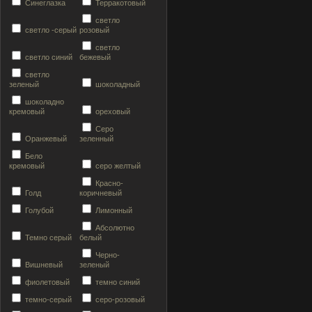
Синеглазка
Терракотовый
светло
светло -серый
розовый
светло
светло синий
бежевый
светло
зеленый
шоколадный
шоколадно
кремовый
ореховый
Серо
Оранжевый
зеленный
Бело
кремовый
серо желтый
Красно-
Голд
коричневый
Голубой
Лимонный
Абсолютно
Темно серый
белый
Черно-
Вишневый
зеленый
фиолетовый
темно синий
темно-серый
серо-розовый