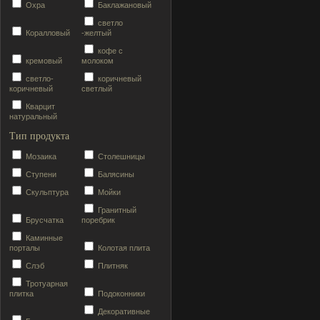
Охра
Баклажановый
светло
Коралловый
-желтый
кофе с
кремовый
молоком
светло-
коричневый
коричневый
светлый
Кварцит
натуральный
Тип продукта
Мозаика
Столешницы
Ступени
Балясины
Скульптура
Мойки
Гранитный
Брусчатка
поребрик
Каминные
порталы
Колотая плита
Слэб
Плитняк
Тротуарная
плитка
Подоконники
Декоративные