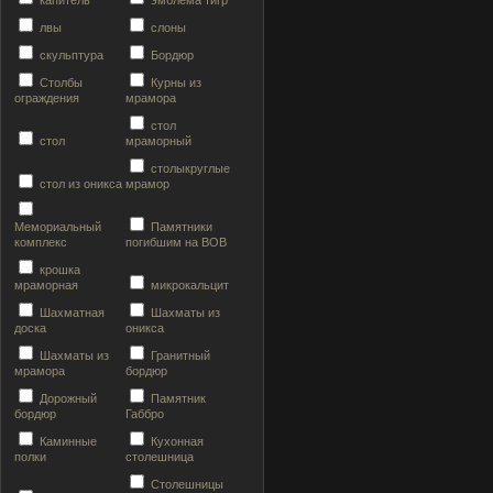
капитель
эмблема тигр
лвы
слоны
скульптура
Бордюр
Столбы
Курны из
ограждения
мрамора
стол
стол
мраморный
столыкруглые
стол из оникса
мрамор
Мемориальный
Памятники
комплекс
погибшим на ВОВ
крошка
мраморная
микрокальцит
Шахматная
Шахматы из
доска
оникса
Шахматы из
Гранитный
мрамора
бордюр
Дорожный
Памятник
бордюр
Габбро
Каминные
Кухонная
полки
столешница
Столешницы