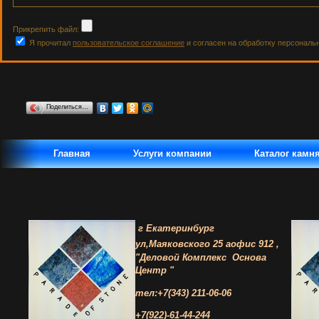
Прикрепить файл:
Я прочитал
пользовательское соглашение
и согласен на обработку персональ
Поделиться…
Главная
Услуги компании
Каталог камн
г Екатеринбург
ул,Маяковского 25 а
офис 912 ,
"Деловой Комплекс
Основа
Центр "
тел:+7(343) 211-06-06
+7(922)-61-44-244