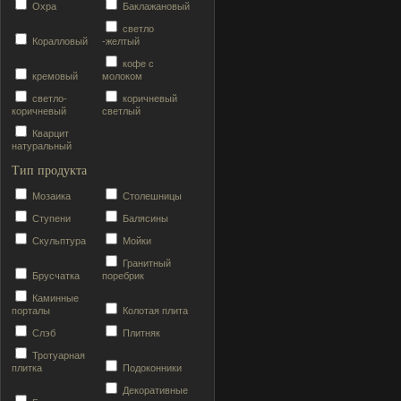
Охра
Баклажановый
светло
Коралловый
-желтый
кофе с
кремовый
молоком
светло-
коричневый
коричневый
светлый
Кварцит
натуральный
Тип продукта
Мозаика
Столешницы
Ступени
Балясины
Скульптура
Мойки
Гранитный
Брусчатка
поребрик
Каминные
порталы
Колотая плита
Слэб
Плитняк
Тротуарная
плитка
Подоконники
Декоративные