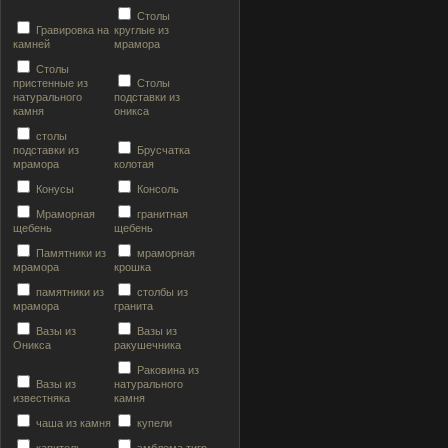
Столы
Гравировка на
круглые из
камней
мрамора
Столы
пристенные из
Столы
натурального
подставки из
камня
оникса
столы
подставки из
Брусчатка
мрамора
колотая
Конусы
Консоль
Мраморная
гранитная
щебень
щебень
Памятники из
мраморная
мрамора
крошка
памятники из
столбы из
мрамора
гранита
Вазы из
Вазы из
Оникса
ракушечника
Раковина из
Вазы из
натурального
известняка
камня
чаша из камня
купели