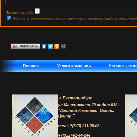
Прикрепить файл:
Я прочитал
пользовательское соглашение
и согласен на обработку персональ
Поделиться…
Главная
Услуги компании
Каталог камн
г Екатеринбург
ул,Маяковского 25 а
офис 912 ,
"Деловой Комплекс
Основа
Центр "
тел:+7(343) 211-06-06
+7(922)-61-44-244