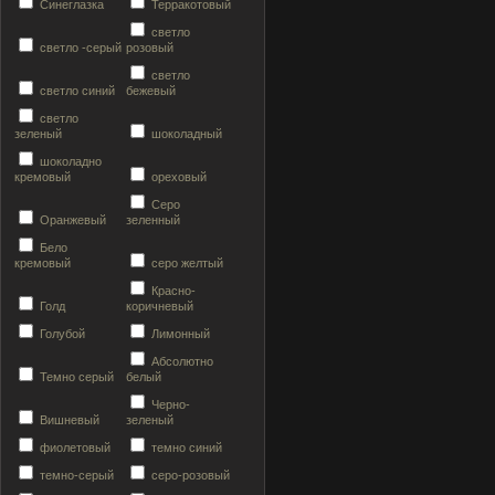
Синеглазка
Терракотовый
светло
светло -серый
розовый
светло
светло синий
бежевый
светло
зеленый
шоколадный
шоколадно
кремовый
ореховый
Серо
Оранжевый
зеленный
Бело
кремовый
серо желтый
Красно-
Голд
коричневый
Голубой
Лимонный
Абсолютно
Темно серый
белый
Черно-
Вишневый
зеленый
фиолетовый
темно синий
темно-серый
серо-розовый