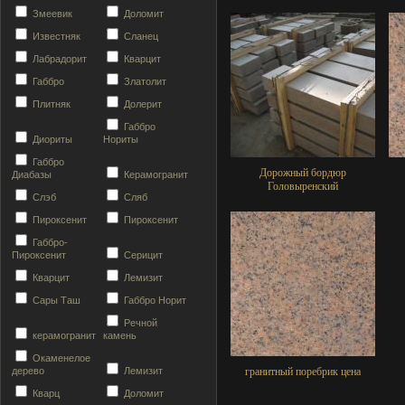
Змеевик
Доломит
Известняк
Сланец
Лабрадорит
Кварцит
Габбро
Златолит
Плитняк
Долерит
Габбро
Диориты
Нориты
Габбро
Дорожный бордюр
Диабазы
Керамогранит
Головыренский
Слэб
Сляб
Пироксенит
Пироксенит
Габбро-
Пироксенит
Серицит
Кварцит
Лемизит
Сары Таш
Габбро Норит
Речной
керамогранит
камень
Окаменелое
дерево
Лемизит
гранитный поребрик цена
Кварц
Доломит