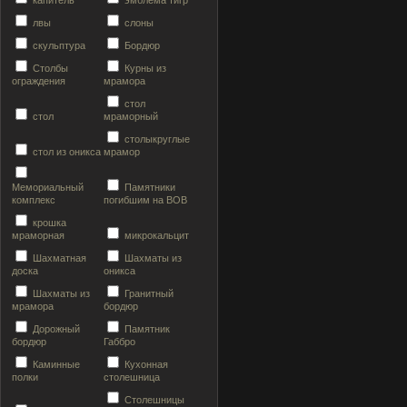
капитель
эмблема тигр
лвы
слоны
скульптура
Бордюр
Столбы
Курны из
ограждения
мрамора
стол
стол
мраморный
столыкруглые
стол из оникса
мрамор
Мемориальный
Памятники
комплекс
погибшим на ВОВ
крошка
мраморная
микрокальцит
Шахматная
Шахматы из
доска
оникса
Шахматы из
Гранитный
мрамора
бордюр
Дорожный
Памятник
бордюр
Габбро
Каминные
Кухонная
полки
столешница
Столешницы