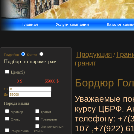
Главная
Услуги компании
Каталог камн
Продукция
Гран
/
Подробно
Кратко
Подбор по параметрам
гранит
Цена($)
Бордюр Гол
0 $
55000 $
От
До
Уважаемые пок
Порода камня
курсу ЦБРФ. А
Мрамор
Гранит
телефону:
+7(
Оникс
Травертин
107
,
+7(922) 6
Эксклюзивные
Ракушечник
камни