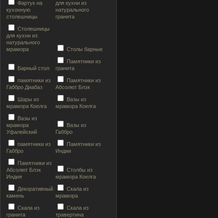
Фартук на
для кухни из
кухонную
натурального
столешницы
гранита
Столешницы
для кухни из
натурального
мрамора
Столы барные
Памятники из
Барный стол
гранита
памятники из
Памятники из
Габбро Диабаз
Абсолют Блэк
Шары из
Вазы из
мрамора Коелга
мрамора Коелга
Вазы из
мрамора
Вазы из
Уфалейский
Габбро
памятники из
Памятники из
Габбро
Индии
Памятники из
Абсолют Блэк
Столбы из
Индия
мрамора Коелга
Декоративный
Скала из
камень
мрамора
Скала из
Скала из
гранита
травертина