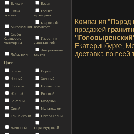
Вулканит
Базалт
Сопка
Крошка
Бунтина
мраморная
Компания "Парад 
Кварцевый
Микрокальцит
агломерат
продажей
гранит
Слэбы
"Головыренский
Кварцевого
Известняк
Агломерата
Дагестанский
Екатеринбурге, Мо
Декоративный
доставка по всей 
Лаймстоун
камень
Цвет
Белый
Серый
Черный
Зеленый
Красный
Коричневый
Желтый
Розовый
Бежевый
Бордовый
Синий
Мультиколор
Темно серый
Светло серый
Лимонный
Перломутровый