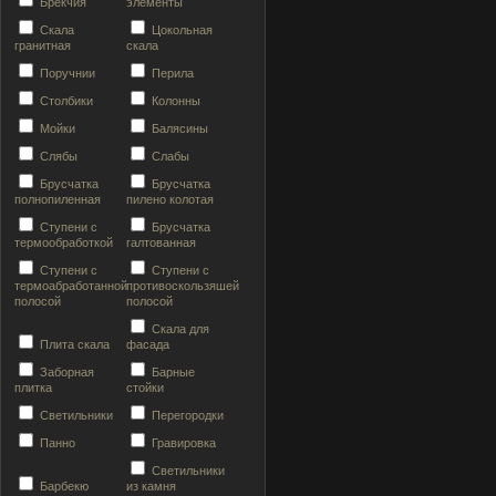
Брекчия
элементы
Скала
Цокольная
гранитная
скала
Поручнии
Перила
Столбики
Колонны
Мойки
Балясины
Слябы
Слабы
Брусчатка
Брусчатка
полнопиленная
пилено колотая
Ступени с
Брусчатка
термообработкой
галтованная
Ступени с
Ступени с
термоабработанной
противоскользяшей
полосой
полосой
Скала для
Плита скала
фасада
Заборная
Барные
плитка
стойки
Светильники
Перегородки
Панно
Гравировка
Светильники
Барбекю
из камня