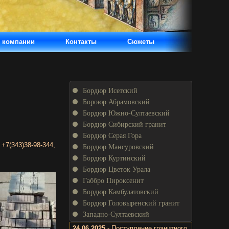
 компании
Контакты
Сюжеты
Бордюр Исетский
Бороюр Абрамовский
Бордюр Южно-Султаевский
Бордюр Сибирский гранит
Бордюр Серая Гора
:
+7(343)38-98-344
,
Бордюр Мансуровский
Бордюр Куртинский
Бордюр Цветок Урала
Габбро Пироксенит
Бордюр Камбулатовский
Бордюр Головыренский гранит
Западно-Султаевский
24.06.2025
- Поступление гранитного