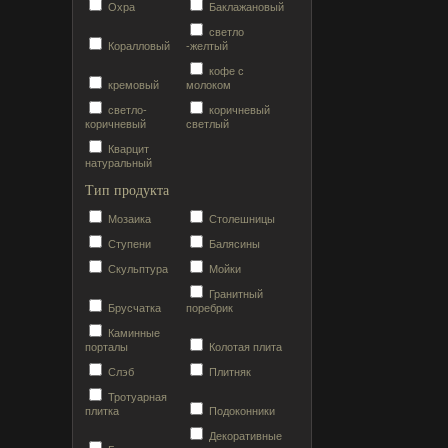
Охра
Баклажановый
светло
Коралловый
-желтый
кофе с
кремовый
молоком
светло-
коричневый
коричневый
светлый
Кварцит
натуральный
Тип продукта
Мозаика
Столешницы
Ступени
Балясины
Скульптура
Мойки
Гранитный
Брусчатка
поребрик
Каминные
порталы
Колотая плита
Слэб
Плитняк
Тротуарная
плитка
Подоконники
Декоративные