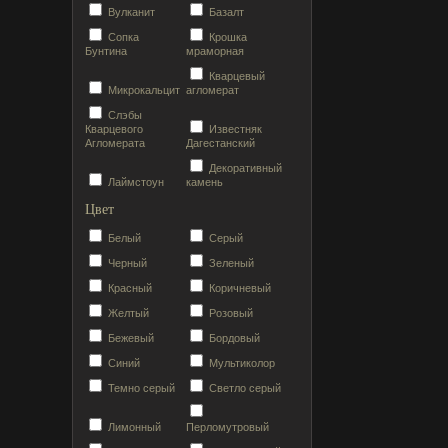
Вулканит
Базалт
Сопка
Крошка
Бунтина
мраморная
Кварцевый
Микрокальцит
агломерат
Слэбы
Кварцевого
Известняк
Агломерата
Дагестанский
Декоративный
Лаймстоун
камень
Цвет
Белый
Серый
Черный
Зеленый
Красный
Коричневый
Желтый
Розовый
Бежевый
Бордовый
Синий
Мультиколор
Темно серый
Светло серый
Лимонный
Перломутровый