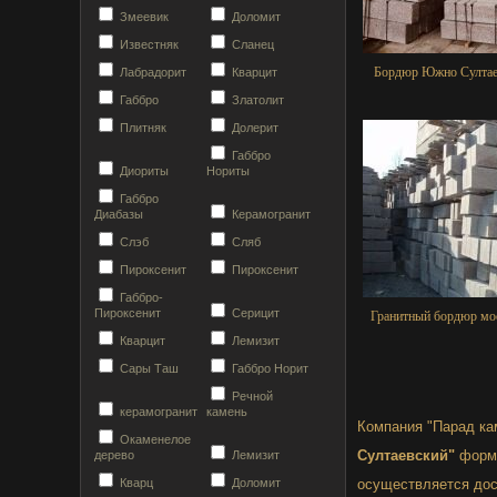
Змеевик
Доломит
Известняк
Сланец
Бордюр Южно Султае
Лабрадорит
Кварцит
Габбро
Златолит
Плитняк
Долерит
Габбро
Диориты
Нориты
Габбро
Диабазы
Керамогранит
Слэб
Сляб
Пироксенит
Пироксенит
Габбро-
Пироксенит
Серицит
Гранитный бордюр мо
Кварцит
Лемизит
Сары Таш
Габбро Норит
Речной
керамогранит
камень
Компания "Парад ка
Окаменелое
Султаевский"
форма
дерево
Лемизит
Кварц
Доломит
осуществляется дос