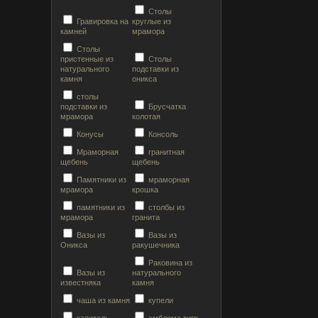
Столы
Гравировка на
круглые из
камней
мрамора
Столы
пристенные из
Столы
натурального
подставки из
камня
оникса
столы
подставки из
Брусчатка
мрамора
колотая
Конусы
Консоль
Мраморная
гранитная
щебень
щебень
Памятники из
мраморная
мрамора
крошка
памятники из
столбы из
мрамора
гранита
Вазы из
Вазы из
Оникса
ракушечника
Раковина из
Вазы из
натурального
известняка
камня
чаша из камня
купели