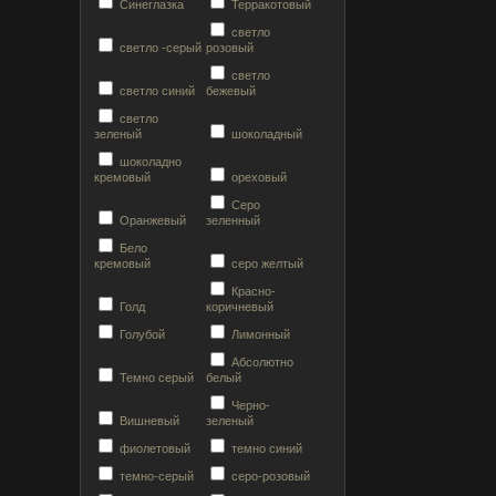
Синеглазка
Терракотовый
светло
светло -серый
розовый
светло
светло синий
бежевый
светло
зеленый
шоколадный
шоколадно
кремовый
ореховый
Серо
Оранжевый
зеленный
Бело
кремовый
серо желтый
Красно-
Голд
коричневый
Голубой
Лимонный
Абсолютно
Темно серый
белый
Черно-
Вишневый
зеленый
фиолетовый
темно синий
темно-серый
серо-розовый