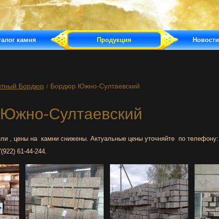
талог камня
Продукция
Новости
итный Бордюр
Бордюр Южно-Султаевский
/
 Южно-Султаевский
ли , цены на камни снижены. Актуальные цены уточняйте по телефону
(922) 61-44-244.