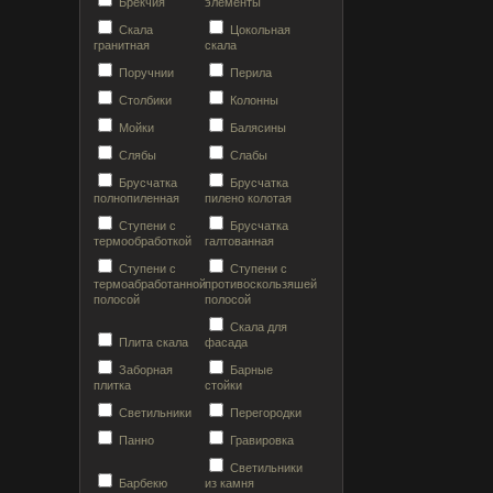
Брекчия
элементы
Скала
Цокольная
гранитная
скала
Поручнии
Перила
Столбики
Колонны
Мойки
Балясины
Слябы
Слабы
Брусчатка
Брусчатка
полнопиленная
пилено колотая
Ступени с
Брусчатка
термообработкой
галтованная
Ступени с
Ступени с
термоабработанной
противоскользяшей
полосой
полосой
Скала для
Плита скала
фасада
Заборная
Барные
плитка
стойки
Светильники
Перегородки
Панно
Гравировка
Светильники
Барбекю
из камня