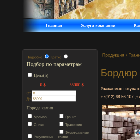
Главная
Услуги компании
Ка
Продукция
Гран
/
Подробно
Кратко
Подбор по параметрам
Бордюр
Цена($)
0 $
55000 $
Уважаемые покупате
От
+7(912) 68-56-107
,
+7
До
Порода камня
Мрамор
Гранит
Оникс
Травертин
Эксклюзивные
Ракушечник
камни