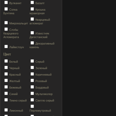
Вулканит
Базалт
Сопка
Крошка
Бунтина
мраморная
Кварцевый
Микрокальцит
агломерат
Слэбы
Кварцевого
Известняк
Агломерата
Дагестанский
Декоративный
Лаймстоун
камень
Цвет
Белый
Серый
Черный
Зеленый
Красный
Коричневый
Желтый
Розовый
Бежевый
Бордовый
Синий
Мультиколор
Темно серый
Светло серый
Лимонный
Перломутровый