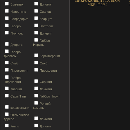
МИКРОКАЛЬЦИТ 160 МКМ
Змеевик
Доломит
МКР 1Т 92%
Известняк
Сланец
Лабрадорит
Кварцит
Габбро
Златолит
Плитняк
Долерит
Габбро
Диориты
Нориты
Габбро
Диабазы
Керамогранит
Слэб
Сляб
Пироксенит
Пироксенит
Габбро-
Пироксенит
Серицит
Кварцит
Лемизит
Сары Таш
Габбро Норит
Речной
керамогранит
камень
Окаменелое
дерево
Лемизит
Кварц
Доломит