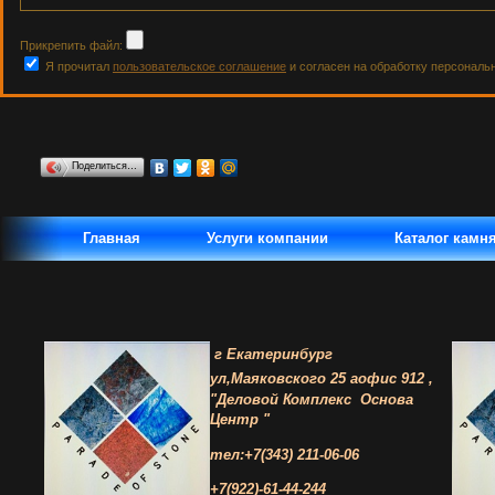
Прикрепить файл:
Я прочитал
пользовательское соглашение
и согласен на обработку персональ
Поделиться…
Главная
Услуги компании
Каталог камн
г Екатеринбург
ул,Маяковского 25 а
офис 912 ,
"Деловой Комплекс
Основа
Центр "
тел:+7(343) 211-06-06
+7(922)-61-44-244