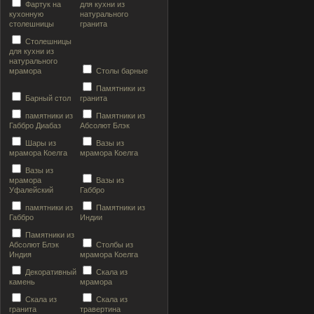
Фартук на
для кухни из
кухонную
натурального
столешницы
гранита
Столешницы
для кухни из
натурального
мрамора
Столы барные
Памятники из
Барный стол
гранита
памятники из
Памятники из
Габбро Диабаз
Абсолют Блэк
Шары из
Вазы из
мрамора Коелга
мрамора Коелга
Вазы из
мрамора
Вазы из
Уфалейский
Габбро
памятники из
Памятники из
Габбро
Индии
Памятники из
Абсолют Блэк
Столбы из
Индия
мрамора Коелга
Декоративный
Скала из
камень
мрамора
Скала из
Скала из
гранита
травертина