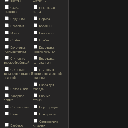
Брекчия
элементы
Скала
Цокольная
гранитная
скала
Поручнии
Перила
Столбики
Колонны
Мойки
Балясины
Слябы
Слабы
Брусчатка
Брусчатка
полнопиленная
пилено колотая
Ступени с
Брусчатка
термообработкой
галтованная
Ступени с
Ступени с
термоабработанной
противоскользяшей
полосой
полосой
Скала для
Плита скала
фасада
Заборная
Барные
плитка
стойки
Светильники
Перегородки
Панно
Гравировка
Светильники
Барбекю
из камня