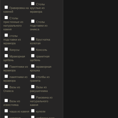
Столы
Гравировка на
круглые из
камней
мрамора
Столы
пристенные из
Столы
натурального
подставки из
камня
оникса
столы
подставки из
Брусчатка
мрамора
колотая
Конусы
Консоль
Мраморная
гранитная
щебень
щебень
Памятники из
мраморная
мрамора
крошка
памятники из
столбы из
мрамора
гранита
Вазы из
Вазы из
Оникса
ракушечника
Раковина из
Вазы из
натурального
известняка
камня
чаша из камня
купели