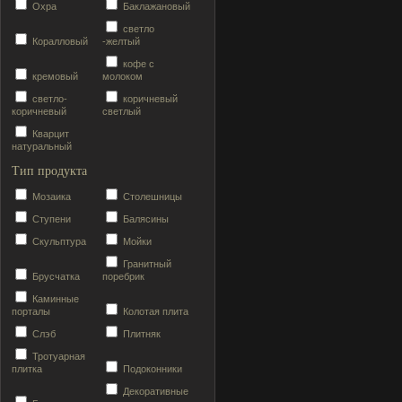
Охра
Баклажановый
светло
Коралловый
-желтый
кофе с
кремовый
молоком
светло-
коричневый
коричневый
светлый
Кварцит
натуральный
Тип продукта
Мозаика
Столешницы
Ступени
Балясины
Скульптура
Мойки
Гранитный
Брусчатка
поребрик
Каминные
порталы
Колотая плита
Слэб
Плитняк
Тротуарная
плитка
Подоконники
Декоративные