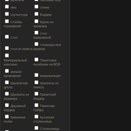
капитель
эмблема тигр
лвы
слоны
скульптура
Бордюр
Столбы
Курны из
ограждения
мрамора
стол
стол
мраморный
столыкруглые
стол из оникса
мрамор
Мемориальный
Памятники
комплекс
погибшим на ВОВ
крошка
мраморная
микрокальцит
Шахматная
Шахматы из
доска
оникса
Шахматы из
Гранитный
мрамора
бордюр
Дорожный
Памятник
бордюр
Габбро
Каминные
Кухонная
полки
столешница
Столешницы