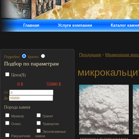
Главная
Услуги компании
Каталог камн
Продукция
Мраморная кро
/
Подробно
Кратко
Подбор по параметрам
микрокальци
Цена($)
0 $
55000 $
От
До
Порода камня
Мрамор
Гранит
Оникс
Травертин
Эксклюзивные
Ракушечник
камни