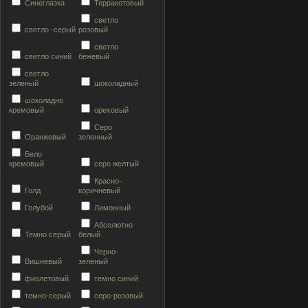
Синеглазка
Терракотовый
светло
светло -серый
розовый
светло
светло синий
бежевый
светло
зеленый
шоколадный
шоколадно
кремовый
ореховый
Серо
Оранжевый
зеленный
Бело
кремовый
серо желтый
Красно-
Голд
коричневый
Голубой
Лимонный
Абсолютно
Темно серый
белый
Черно-
Вишневый
зеленый
фиолетовый
темно синий
темно-серый
серо-розовый