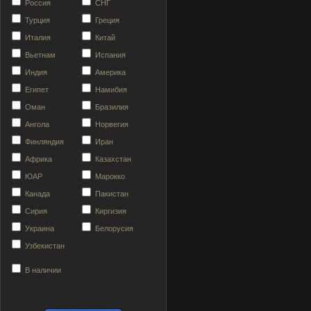
Россия
СНГ
Турция
Греция
Италия
Китай
Вьетнам
Испания
Индия
Америка
Египет
Намибия
Оман
Бразилия
Ангола
Норвегия
Финляндия
Иран
Африка
Казахстан
ЮАР
Марокко
Канада
Пакистан
Сирия
Киргизия
Украина
Белорусия
Узбекистан
В наличии