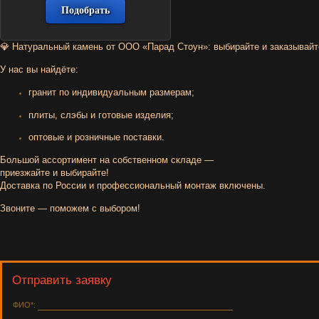
💎
Натуральный
камень
от
ООО
«Парад
Стоун»
:
выбирайте
и
заказывайт
У
нас
вы
найдёте:
гранит
по
индивидуальным
размерам;
плиты,
слэбы
и
готовые
изделия;
оптовые
и
розничные
поставки.
Большой
ассортимент
на
собственном
складе
—
приезжайте
и
выбирайте!
Доставка
по
России
и
профессиональный
монтаж
включены.
Звоните
— поможем
с
выбором!
Отправить заявку
ФИО*: