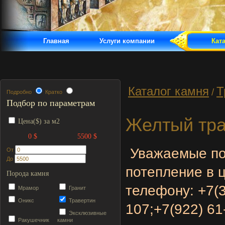
Главная
Услуги компании
Кат
Каталог камня
Т
/
Подробно
Кратко
Подбор по параметрам
Желтый тра
Цена($) за м2
0 $
5500 $
Уважаемые по
От
До
потепление в 
Порода камня
телефону:
+7(
Мрамор
Гранит
Оникс
Травертин
107;
+7(922) 61
Эксклюзивные
Ракушечник
камни