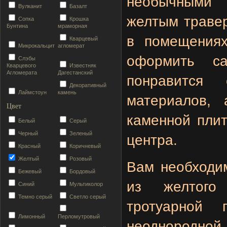
необычными 
Вулканит
Базалт
желтым травер
Сопка
Крошка
Бунтина
мраморная
в помещениях
Кварцевый
Микрокальцит
агломерат
оформить са
Слэбы
Кварцевого
Известняк
Агломерата
Дагестанский
понравится 
Декоративный
Лаймстоун
камень
материалов, 
Цвет
каменной плит
Белый
Серый
Черный
Зеленый
центра.
Красный
Коричневый
Желтый
Розовый
Вам необходим
Бежевый
Бордовый
из желтого 
Синий
Мультиколор
Темно серый
Светло серый
тротуарной 
Лимонный
Перломутровый
неоднородной