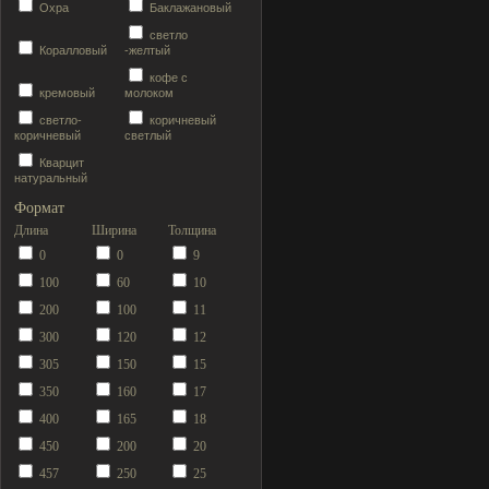
Охра
Баклажановый
светло
Коралловый
-желтый
кофе с
кремовый
молоком
светло-
коричневый
коричневый
светлый
Кварцит
натуральный
Формат
Длина
Ширина
Толщина
0
0
9
100
60
10
200
100
11
300
120
12
305
150
15
350
160
17
400
165
18
450
200
20
457
250
25