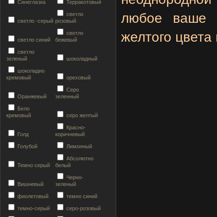
Синеглазка
Терракотовый
любое ваше п
светло
светло -серый
розовый
желтого цвета
светло
светло синий
бежевый
светло
зеленый
шоколадный
шоколадно
кремовый
ореховый
Серо
Оранжевый
зеленный
Бело
кремовый
серо желтый
Красно-
Голд
коричневый
Голубой
Лимонный
Абсолютно
Темно серый
белый
Черно-
Вишневый
зеленый
фиолетовый
темно синий
темно-серый
серо-розовый