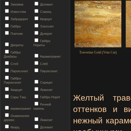
Змеевик
Доломит
Известняк
Сланец
Лабрадорит
Кварцит
Габбро
Златолит
Плитняк
Долерит
Габбро
Диориты
Нориты
Travertine Gold (Vein Cut)
Габбро
Диабазы
Керамогранит
Слэб
Сляб
Пироксенит
Пироксенит
Габбро-
Пироксенит
Серицит
Кварцит
Лемизит
Желтый трав
Сары Таш
Габбро Норит
Речной
оттенков и в
керамогранит
камень
Окаменелое
нежный караме
дерево
Лемизит
Кварц
Доломит