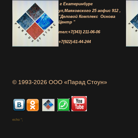
г Екатеринбург
ул,Маяковского 25 а
офис 912 ,
"Деловой Комплекс
Основа
Центр "
тел:+7(343) 211-06-06
+7(922)-61-44-244
© 1993-2026 ООО «Парад Стоун»
echo '
';