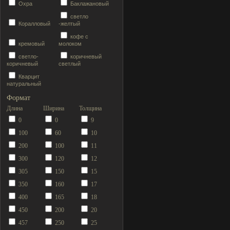
Охра
Баклажановый
светло
Коралловый
-желтый
кофе с
кремовый
молоком
светло-
коричневый
коричневый
светлый
Кварцит
натуральный
Формат
Длина
Ширина
Толщина
0
0
9
100
60
10
200
100
11
300
120
12
305
150
15
350
160
17
400
165
18
450
200
20
457
250
25