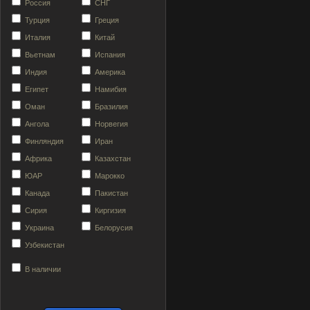
Россия
СНГ
Турция
Греция
Италия
Китай
Вьетнам
Испания
Индия
Америка
Египет
Намибия
Оман
Бразилия
Ангола
Норвегия
Финляндия
Иран
Африка
Казахстан
ЮАР
Марокко
Канада
Пакистан
Сирия
Киргизия
Украина
Белорусия
Узбекистан
В наличии