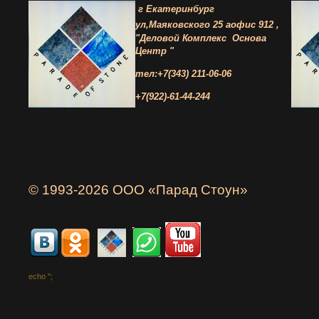
г Екатеринбург
ул,Маяковского 25 а
офис 912 ,
"Деловой Комплекс
Основа
Центр "
тел:+7(343) 211-06-06
+7(922)-61-44-244
© 1993-2026 ООО «Парад Стоун»
echo '
';