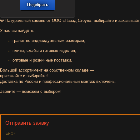
💎
Натуральный
камень
от
ООО
«Парад
Стоун»
:
выбирайте
и
заказывайт
У
нас
вы
найдёте:
гранит
по
индивидуальным
размерам;
плиты,
слэбы
и
готовые
изделия;
оптовые
и
розничные
поставки.
Большой
ассортимент
на
собственном
складе
—
приезжайте
и
выбирайте!
Доставка
по
России
и
профессиональный
монтаж
включены.
Звоните
— поможем
с
выбором!
Отправить заявку
ФИО*: