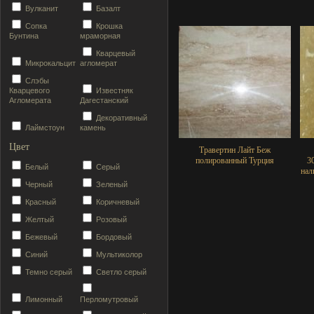
Вулканит
Базалт
Сопка
Крошка
Бунтина
мраморная
Кварцевый
Микрокальцит
агломерат
Слэбы
Кварцевого
Известняк
Агломерата
Дагестанский
Декоративный
Лаймстоун
камень
Цвет
Травертин Лайт Беж
полированный Турция
3
Белый
Серый
нал
Черный
Зеленый
Красный
Коричневый
Желтый
Розовый
Бежевый
Бордовый
Синий
Мультиколор
Темно серый
Светло серый
Лимонный
Перломутровый