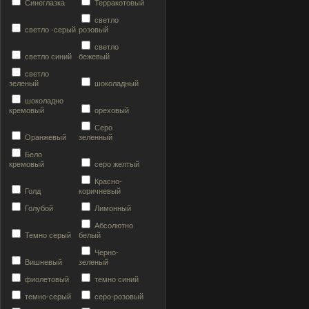
Синеглазка
Терракотовый
светло
светло -серый
розовый
светло
светло синий
бежевый
светло
зеленый
шоколадный
шоколадно
кремовый
ореховый
Серо
Оранжевый
зеленный
Бело
кремовый
серо желтый
Красно-
Голд
коричневый
Голубой
Лимонный
Абсолютно
Темно серый
белый
Черно-
Вишневый
зеленый
фиолетовый
темно синий
темно-серый
серо-розовый