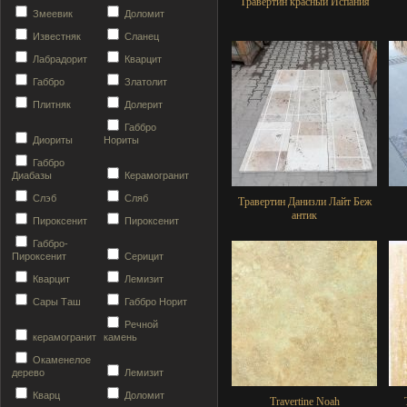
Травертин красный Испания
Змеевик
Доломит
Известняк
Сланец
Лабрадорит
Кварцит
Габбро
Златолит
Плитняк
Долерит
Габбро
Диориты
Нориты
Габбро
Диабазы
Керамогранит
Слэб
Сляб
Травертин Данизли Лайт Беж
антик
Пироксенит
Пироксенит
Габбро-
Пироксенит
Серицит
Кварцит
Лемизит
Сары Таш
Габбро Норит
Речной
керамогранит
камень
Окаменелое
дерево
Лемизит
Кварц
Доломит
Travertine Noah