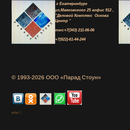
г Екатеринбург
ул,Маяковского 25 а
офис 912 ,
"Деловой Комплекс
Основа
Центр "
тел:+7(343) 211-06-06
+7(922)-61-44-244
© 1993-2026 ООО «Парад Стоун»
echo '
';