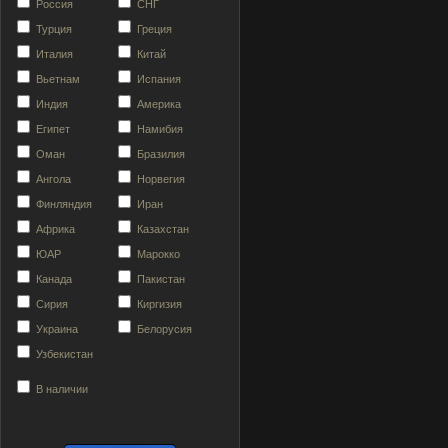
Россия
СНГ
Турция
Греция
Италия
Китай
Вьетнам
Испания
Индия
Америка
Египет
Намибия
Оман
Бразилия
Ангола
Норвегия
Финляндия
Иран
Африка
Казахстан
ЮАР
Марокко
Канада
Пакистан
Сирия
Киргизия
Украина
Белорусия
Узбекистан
В наличии