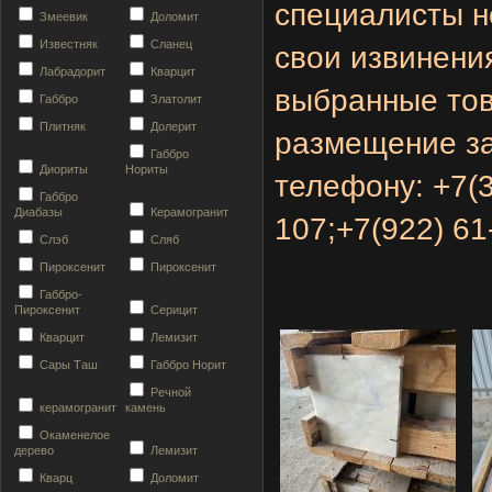
специалисты н
Змеевик
Доломит
Известняк
Сланец
свои извинени
Лабрадорит
Кварцит
выбранные тов
Габбро
Златолит
Плитняк
Долерит
размещение за
Габбро
Диориты
Нориты
телефону:
+7(
Габбро
Диабазы
Керамогранит
107;
+7(922) 61
Слэб
Сляб
Пироксенит
Пироксенит
Габбро-
Пироксенит
Серицит
Кварцит
Лемизит
Сары Таш
Габбро Норит
Речной
керамогранит
камень
Окаменелое
дерево
Лемизит
Кварц
Доломит