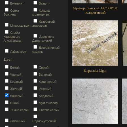
Вулканит
Базалт
Мрамор Саянский 300*300*30
Сопка
Крошка
полированный
Бунтина
мраморная
Кварцевый
Микрокальцит
агломерат
Слэбы
Кварцевого
Известняк
Агломерата
Дагестанский
Декоративный
Лаймстоун
камень
Цвет
Белый
Серый
Emperador Light
Черный
Зеленый
Красный
Коричневый
Желтый
Розовый
Бежевый
Бордовый
Синий
Мультиколор
Темно серый
Светло серый
Лимонный
Перломутровый