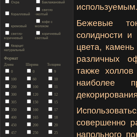
Охра
Баклажановый
используемым
светло
Коралловый
-желтый
Бежевые то
кофе с
кремовый
молоком
солидности и 
светло-
коричневый
коричневый
светлый
цвета, камень
Кварцит
натуральный
различных о
Формат
Длина
Ширина
Толщина
также холлов
0
0
9
100
60
10
наиболее п
200
100
11
декорирования
300
120
12
305
150
15
Использоват
350
160
17
400
165
18
совершенно ра
450
200
20
напольного по
457
250
25