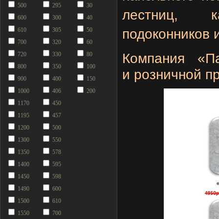
500
295
30
лестниц, к
600
300
40
610
305
50
подоконников 
700
320
60
720
330
80
Компания «П
800
350
100
и розничной п
900
400
150
1000
406
200
1170
450
1195
457
1200
500
1300
550
1350
578
1400
595
1450
598
1490
600
1500
610
1550
700