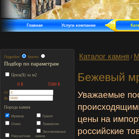
Главная
Услуги компании
Кат
Каталог камня
М
/
Подробно
Кратко
Подбор по параметрам
Бежевый м
Цена($) за м2
0 $
5500 $
Уважаемые пос
От
До
происходящими
Порода камня
Мрамор
Гранит
цены на импор
Оникс
Травертин
российские то
Эксклюзивные
Ракушечник
камни