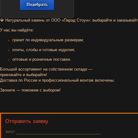
💎
Натуральный
камень
от
ООО
«Парад
Стоун»
:
выбирайте
и
заказывайт
У
нас
вы
найдёте:
гранит
по
индивидуальным
размерам;
плиты,
слэбы
и
готовые
изделия;
оптовые
и
розничные
поставки.
Большой
ассортимент
на
собственном
складе
—
приезжайте
и
выбирайте!
Доставка
по
России
и
профессиональный
монтаж
включены.
Звоните
— поможем
с
выбором!
Отправить заявку
ФИО*: