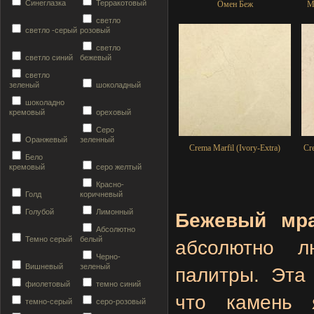
Синеглазка
Терракотовый
Омeн Беж
М
светло
светло -серый
розовый
светло
светло синий
бежевый
светло
зеленый
шоколадный
шоколадно
кремовый
ореховый
Серо
Оранжевый
зеленный
Crema Marfil (Ivory-Extra)
Cre
Бело
кремовый
серо желтый
Красно-
Голд
коричневый
Голубой
Лимонный
Бежевый мр
Абсолютно
Темно серый
белый
абсолютно л
Черно-
Вишневый
зеленый
палитры. Эта 
фиолетовый
темно синий
что камень 
темно-серый
серо-розовый