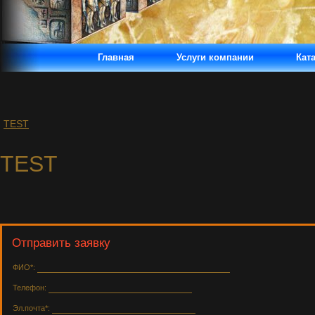
Главная
Услуги компании
Кат
TEST
TEST
Отправить заявку
ФИО*:
Телефон:
Эл.почта*: