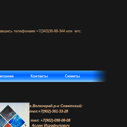
авшись телефонами +7(343)38-98-344 или мтс:
омпании
Контакты
Сюжеты
г.Волгоград.р-н Советский
:
тел:+7(902)-361-33-28
тел: +7(902)-098-08-08
Аслан Исрафилович