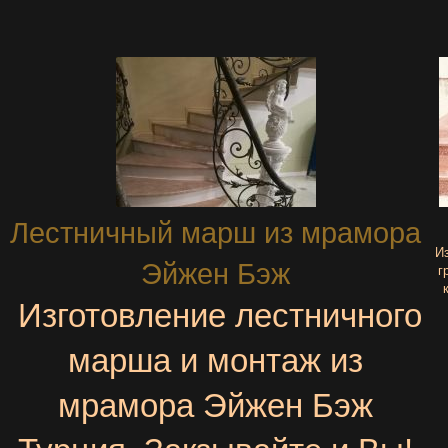
Лестничный марш из мрамора
Из
Эйжен Бэж
г
Изготовление лестничного
марша и монтаж из
мрамора Эйжен Бэж