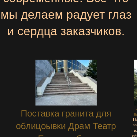
мы делаем радует глаз
и сердца заказчиков.
Поставка гранита для
п
Н
облицоывки Драм Театр
за
и
об