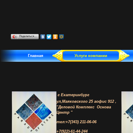
Поделиться…
Главная
Услуги компании
г Екатеринбург
ул,Маяковского 25 а
офис 912 ,
"Деловой Комплекс
Основа
Центр "
тел:+7(343) 211-06-06
+7(922)-61-44-244