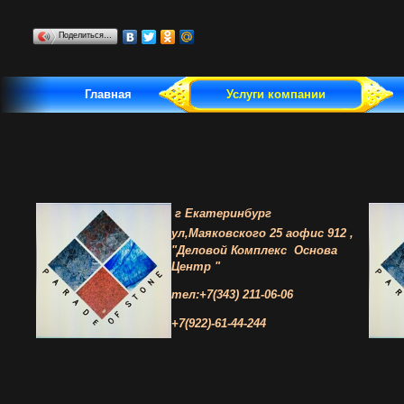
Поделиться…
Главная
Услуги компании
г Екатеринбург
ул,Маяковского 25 а
офис 912 ,
"Деловой Комплекс
Основа
Центр "
тел:+7(343) 211-06-06
+7(922)-61-44-244