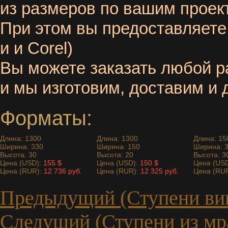
из размеров по вашим проек
При этом вы предоставляет
и и Corel)
Вы можете заказать любой р
и мы изготовим, доставим и
Форматы:
Длина: 1300
Длина: 1300
Длина: 15
Ширина: 330
Ширина: 150
Ширина: 
Высота: 30
Высота: 20
Высота: 3
Цена (USD):
155 $
Цена (USD):
150 $
Цена (US
Цена (RUR):
12 736 руб.
Цена (RUR):
12 325 руб.
Цена (RU
Предыдущий (Ступени вин
Следущий (Ступени из мр