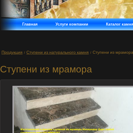
Главная
Услуги компании
Каталог камн
Продукция
Ступени из натурального камня
Ступени из мрамор
/
/
Ступени из мрамора