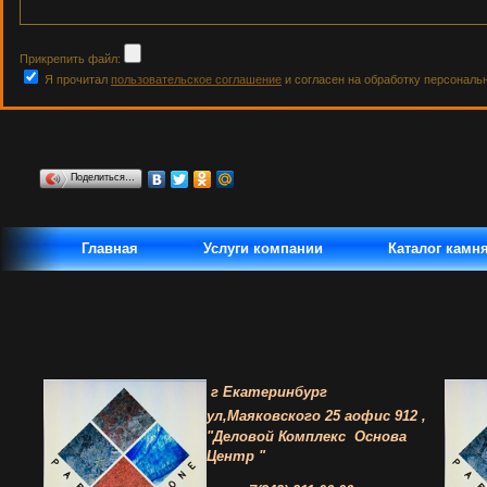
Прикрепить файл:
Я прочитал
пользовательское соглашение
и согласен на обработку персональ
Поделиться…
Главная
Услуги компании
Каталог камн
г Екатеринбург
ул,Маяковского 25 а
офис 912 ,
"Деловой Комплекс
Основа
Центр "