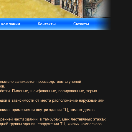
 компании
Контакты
Сюжеты
нально занимается производством ступеней
ов.
ботки.
Пиленые,
шлифованные,
полированные,
термо
адки в зависимости от места расположение наружные или
авило, применяется внутри здании ТЦ, жилых домов
тренней части здании, в тамбурах, меж лестничных этажах
дной группы здании, сооружении ТЦ, жилых комплексов