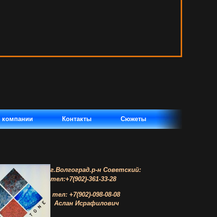
 компании
Контакты
Сюжеты
г.Волгоград.р-н Советский
:
тел:+7(902)-361-33-28
тел: +7(902)-098-08-08
Аслан Исрафилович