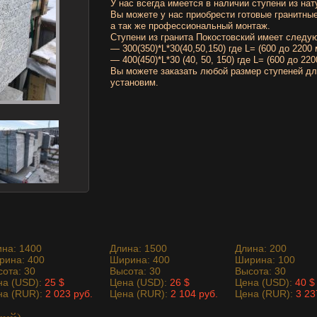
У нас всегда имеется в наличии ступени из нат
Вы можете у нас приобрести готовые гранитные
а так же профессиональный монтаж.
Ступени из гранита Покостовский
имеет следую
— 300(350)*L*30(40,50,150) где L= (600 до 2200
— 400(450)*L*30 (40, 50, 150) где L= (600 до 22
Вы можете заказать любой размер ступеней дл
установим
ина: 1400
Длина: 1500
Длина: 200
рина: 400
Ширина: 400
Ширина: 100
ота: 30
Высота: 30
Высота: 30
на (USD):
25 $
Цена (USD):
26 $
Цена (USD):
40 $
на (RUR):
2 023 руб.
Цена (RUR):
2 104 руб.
Цена (RUR):
3 23