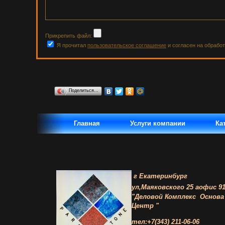
Прикрепить файл:
Я прочитал
пользовательское соглашение
и согласен на обрабо
Поделиться…
Главная
Услуги компании
Ка
г Екатеринбург
ул,Маяковского 25 а
офис 91
"Деловой Комплекс
Основа
Центр "
тел:+7(343) 211-06-06