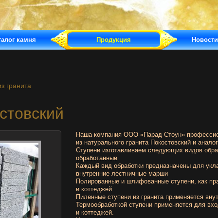
талог камня
Продукция
Новости
з гранита
остовский
Наша компания ООО «Парад Стоун» профессио
из натурального гранита Покостовский
и аналог
Ступени изготавливаем следующих видов обра
обработанные
Каждый вид обработки предназначены для укл
внутренние лестничные марши
Полированные и шлифованные ступени, как пр
и коттеджей
Пиленные ступени из гранита применяется вну
Термообработкой ступени применяется для вхо
и коттеджей.