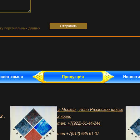
тку персональных данных
талог камня
Продукция
Новости
г Москва , Ново Рязанское шоссе
2 ,
2 корпс
тел: +7(922)-61-44-244
тел:+7(912)-685-61-07