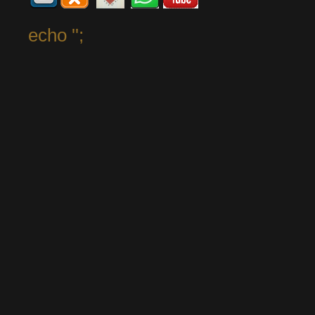
echo '
';