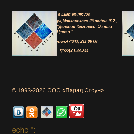
г Екатеринбург
ул,Маяковского 25 а
офис 912 ,
"Деловой Комплекс
Основа
Центр "
тел:+7(343) 211-06-06
+7(922)-61-44-244
© 1993-2026 ООО «Парад Стоун»
echo '
';