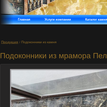
Главная
Услуги компании
Каталог камн
Продукция
Подоконники из камня
/
Подоконники из мрамора Пел