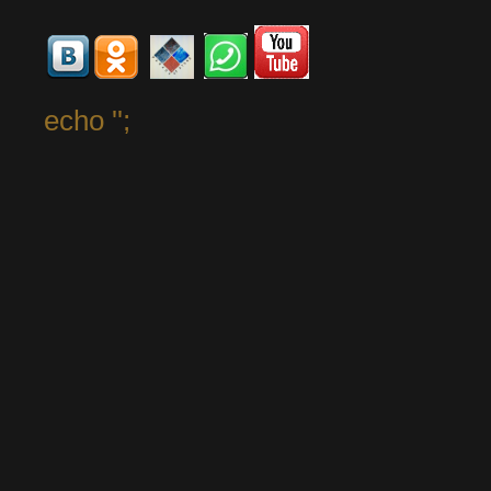
echo '
';