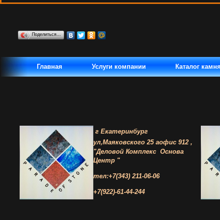
Поделиться…
Главная
Услуги компании
Каталог камн
г Екатеринбург
ул,Маяковского 25 а
офис 912 ,
"Деловой Комплекс
Основа
Центр "
тел:+7(343) 211-06-06
+7(922)-61-44-244