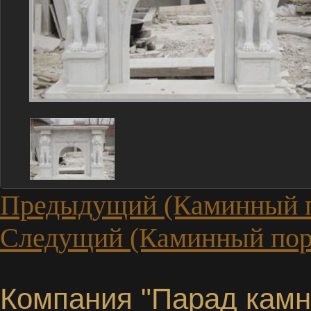
Предыдущий (Каминный 
Следущий (Каминный пор
Компания "Парад камне