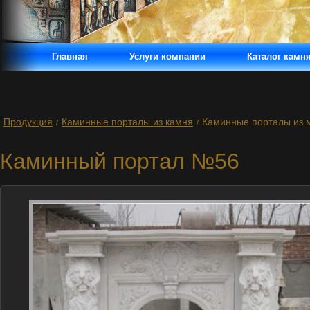
Главная
Услуги компании
Каталог камн
Продукция
Каминные порталы из камня
Каминные порталы из 
/
/
Каминный портал №56