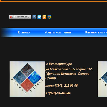
Поделиться…
Главная
Услуги компании
Каталог камн
г Екатеринбург
ул,Маяковского 25 а
офис 912 ,
"Деловой Комплекс
Основа
Центр "
тел:+7(343) 211-06-06
+7(922)-61-44-244