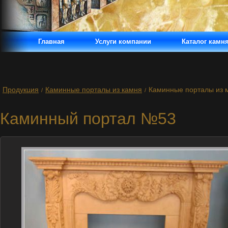
Главная
Услуги компании
Каталог камн
Продукция
Каминные порталы из камня
Каминные порталы из 
/
/
Каминный портал №53