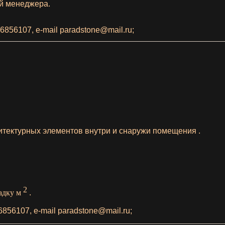
й
менеджера.
6856107, e-mail
paradstone@mail.ru;
итектурных элементов внутри и снаружи помещения .
2
ладку м
.
6856107,
e-mail paradstone@mail.ru;