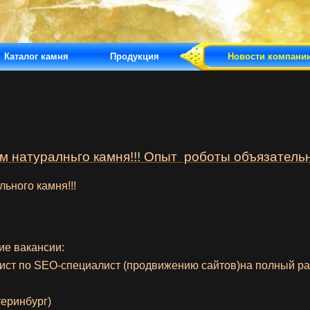
Каталог камня
Продукция
Новости компани
 натуралньго камня!!! Опыт роботы объязательн
льного
камня!!!
ие вакансии:
ист
по
SEO-специалист
(продвижению сайтов)на
полный
ра
еринбург)