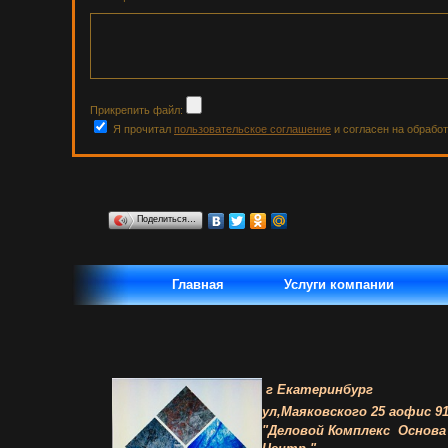
Прикрепить файл:
Я прочитал
пользовательское соглашение
и согласен на обрабо
Поделиться…
Главная
Услуги компании
г Екатеринбург
ул,Маяковского 25 а
офис 91
"Деловой Комплекс
Основа