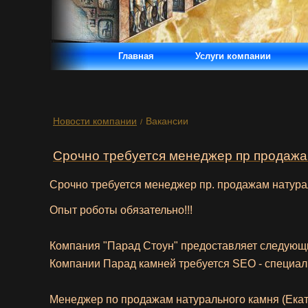
Главная
Услуги компании
Новости компании
Вакансии
/
Срочно требуется менеджер пр продажам
Срочно требуется менеджер
пр.
продажам
натура
Опыт
роботы
обязательно
!!!
Компания "Парад Стоун" предоставляет следующ
Компании Парад камней требуется SEO - специал
Менеджер по продажам натурального камня (Екат