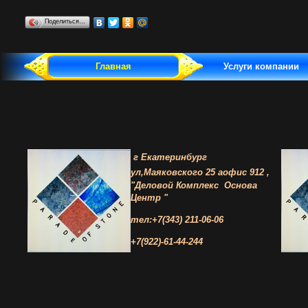
Поделиться…
Главная
Услуги компании
г Екатеринбург
ул,Маяковского 25 а
офис 912 ,
"Деловой Комплекс
Основа
Центр "
тел:+7(343) 211-06-06
+7(922)-61-44-244