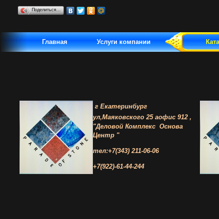
Поделиться…
Главная
Услуги компании
Кат
г Екатеринбург
ул,Маяковского 25 а
офис 912 ,
"Деловой Комплекс
Основа
Центр "
тел:+7(343) 211-06-06
+7(922)-61-44-244