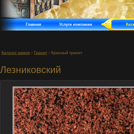
Главная
Услуги компании
Кат
Каталог камня
Гранит
Красный гранит
/
/
Лезниковский