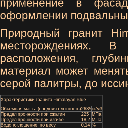
применение в фасад
оформлении подвальны
Природный гранит Him
месторождениях. В 
расположения, глуби
материал может менять
серой палитры, до исси
Характеристики гранита Himalayan Blue
Объемная масса (средняя плотность)
2685
кг/м3
Предел прочности при сжатии
225
МПа
Предел прочности при изгибе
18,2
МПа
Водопоглощение, по весу
0,14
%