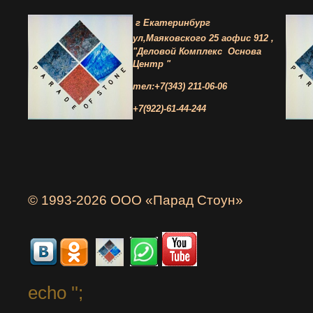
г Екатеринбург
ул,Маяковского 25 а
офис 912 ,
"Деловой Комплекс
Основа
Центр "
тел:+7(343) 211-06-06
+7(922)-61-44-244
© 1993-2026 ООО «Парад Стоун»
echo '
';